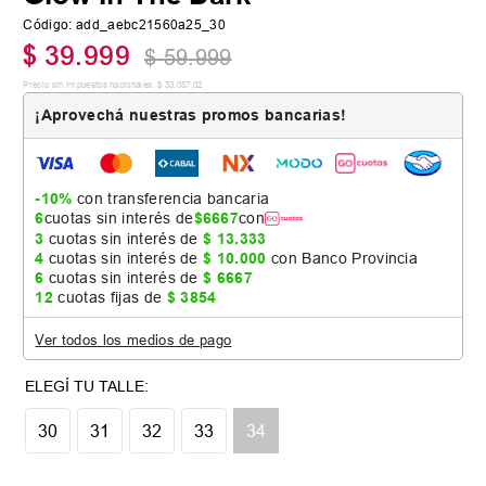
Código
:
add_aebc21560a25_30
$
39
.
999
$
59
.
999
Precio sin impuestos nacionales:
$
33
.
057
,
02
¡Aprovechá nuestras promos bancarias!
-10%
con transferencia bancaria
6
cuotas sin interés de
$
6667
con
3
cuotas sin interés de
$
13
.
333
4
cuotas sin interés de
$
10
.
000
con Banco Provincia
6
cuotas sin interés de
$
6667
12
cuotas fijas de
$
3854
Ver todos los medios de pago
30
31
32
33
34