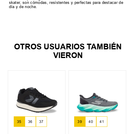
skater, son cómodas, resistentes y perfectas para destacar de
día y de noche.
OTROS USUARIOS TAMBIÉN
VIERON
Z
35
36
37
39
40
41