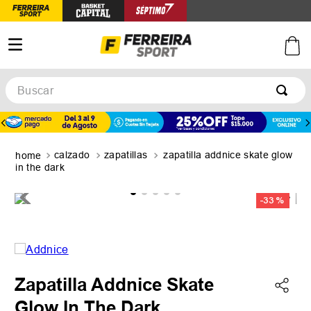
Buscar
calzado
zapatillas
zapatilla addnice skate glow
in the dark
-
33 %
Zapatilla Addnice Skate
Glow In The Dark