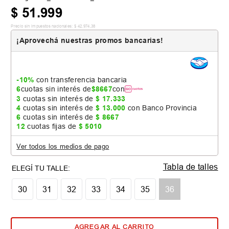
$
51
.
999
Precio sin impuestos nacionales:
$
42
.
974
,
38
¡Aprovechá nuestras promos bancarias!
-10%
con transferencia bancaria
6
cuotas sin interés de
$
8667
con
3
cuotas sin interés de
$
17
.
333
4
cuotas sin interés de
$
13
.
000
con Banco Provincia
6
cuotas sin interés de
$
8667
12
cuotas fijas de
$
5010
Ver todos los medios de pago
Tabla de talles
30
31
32
33
34
35
36
AGREGAR AL CARRITO