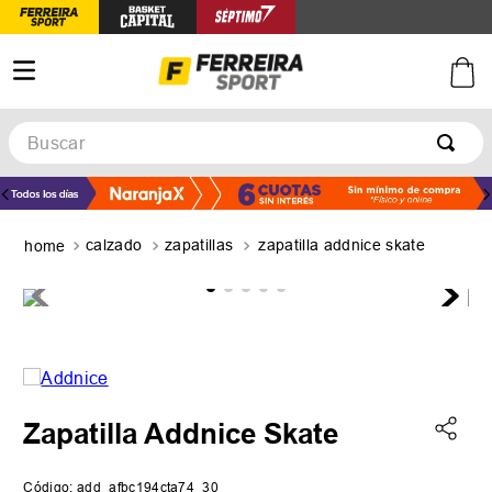
Buscar
TÉRMINOS MÁS BUSCADOS
1
.
botines
calzado
zapatillas
zapatilla addnice skate
2
.
zapatillas
3
.
basquet
4
.
zapatillas mujer
5
.
zapatillas adidas
Zapatilla Addnice Skate
Código
:
add_afbc194cta74_30