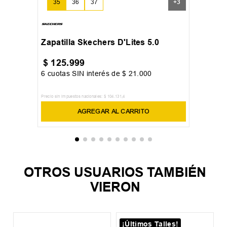
35
36
37
+
3
Zapatilla Skechers D'Lites 5.0
$
125
.
999
6
cuotas SIN interés de
$
21
.
000
Precio sin impuestos nacionales:
$
104
.
131
,
4
AGREGAR AL CARRITO
OTROS USUARIOS TAMBIÉN
VIERON
¡Últimos Talles!
5