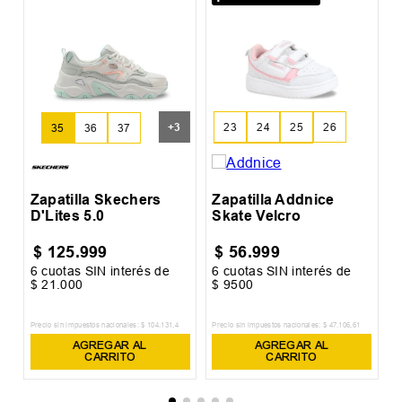
Z
+
3
23
24
25
26
35
36
37
27
28
29
Zapatilla Skechers
Zapatilla Addnice
D'Lites 5.0
Skate Velcro
$
125
.
999
$
56
.
999
6
cuotas SIN interés de
6
cuotas SIN interés de
6
$
21
.
000
$
9500
$
2
Precio sin impuestos nacionales:
$
104
.
131
,
4
Precio sin impuestos nacionales:
$
47
.
106
,
61
Pr
AGREGAR AL
AGREGAR AL
CARRITO
CARRITO