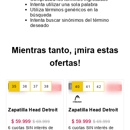
Intenta utilizar una sola palabra
Utiliza términos genéricos en la
búsqueda
Intenta buscar sinónimos del término
deseado
Mientras tanto, ¡mira estas
ofertas!
New IN
New IN
-
14 %
-
14 %
35
36
37
+
2
40
41
42
+
3