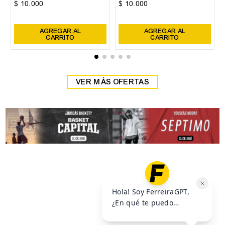
38
39
Zapatilla Head Detroit
Zapatilla Head Detroit
$
59
.
999
$
59
.
999
$
69
.
999
$
69
.
999
6
cuotas SIN interés de
6
cuotas SIN interés de
$
10
.
000
$
10
.
000
Precio sin impuestos nacionales:
$
49
.
585
,
95
Precio sin impuestos nacionales:
$
49
.
585
,
95
AGREGAR AL
AGREGAR AL
CARRITO
CARRITO
VER MÁS OFERTAS