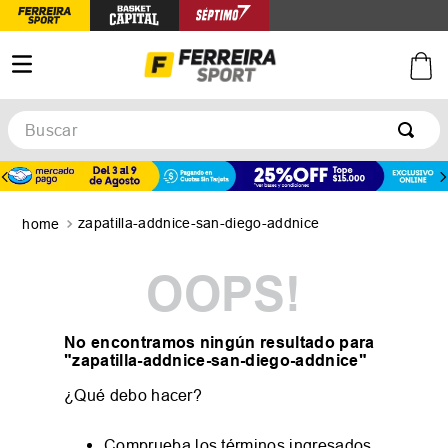
Buscar
TÉRMINOS MÁS BUSCADOS
1
.
botines
zapatilla-addnice-san-diego-addnice
2
.
zapatillas
3
.
basquet
OOPS!
4
.
zapatillas mujer
5
.
zapatillas adidas
No encontramos ningún resultado para
"
zapatilla-addnice-san-diego-addnice
"
¿Qué debo hacer?
Comprueba los términos ingresados