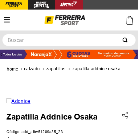
Buscar
TÉRMINOS MÁS BUSCADOS
1
.
botines
calzado
zapatillas
zapatilla addnice osaka
2
.
zapatillas
3
.
basquet
4
.
zapatillas mujer
5
.
zapatillas adidas
Zapatilla Addnice Osaka
Código
:
add_afbv51209a35_23