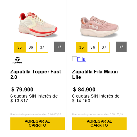
Z
B
+
3
+
3
35
36
37
35
36
37
Zapatilla Topper Fast
Zapatilla Fila Maxxi
2.0
Lite
$
79
.
900
$
84
.
900
6
cuotas SIN interés de
6
cuotas SIN interés de
6
$
13
.
317
$
14
.
150
$
Precio sin impuestos nacionales:
$
66
.
033
,
06
Precio sin impuestos nacionales:
$
70
.
165
,
29
Pr
AGREGAR AL
AGREGAR AL
CARRITO
CARRITO