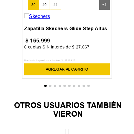
39
40
41
+
4
Zapatilla Skechers Glide-Step Altus
$
165
.
999
6
cuotas SIN interés de
$
27
.
667
Precio sin impuestos nacionales:
$
137
.
189
,
26
AGREGAR AL CARRITO
OTROS USUARIOS TAMBIÉN
VIERON