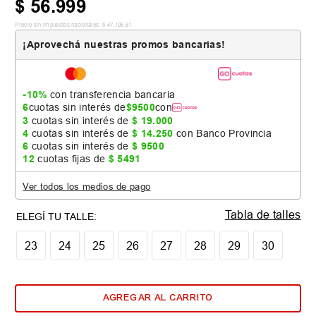
$
56
.
999
Precio sin impuestos nacionales:
$
47
.
106
,
61
¡Aprovechá nuestras promos bancarias!
-10%
con transferencia bancaria
6
cuotas sin interés de
$
9500
con
3
cuotas sin interés de
$
19
.
000
4
cuotas sin interés de
$
14
.
250
con Banco Provincia
6
cuotas sin interés de
$
9500
12
cuotas fijas de
$
5491
Ver todos los medios de pago
Tabla de talles
23
24
25
26
27
28
29
30
AGREGAR AL CARRITO