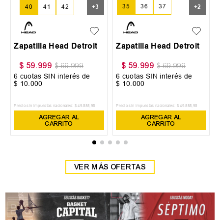
35
36
37
40
41
42
+
3
+
2
38
39
Zapatilla Head Detroit
Zapatilla Head Detroit
$
59
.
999
$
59
.
999
$
69
.
999
$
69
.
999
6
cuotas SIN interés de
6
cuotas SIN interés de
$
10
.
000
$
10
.
000
Precio sin impuestos nacionales:
$
49
.
585
,
95
Precio sin impuestos nacionales:
$
49
.
585
,
95
AGREGAR AL
AGREGAR AL
CARRITO
CARRITO
VER MÁS OFERTAS