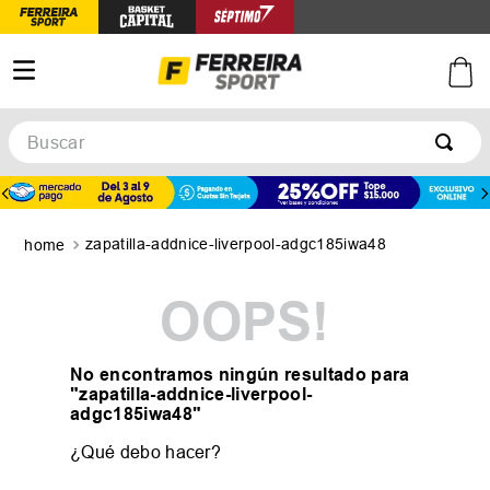
Buscar
TÉRMINOS MÁS BUSCADOS
1
.
botines
zapatilla-addnice-liverpool-adgc185iwa48
2
.
zapatillas
3
.
basquet
OOPS!
4
.
zapatillas mujer
5
.
zapatillas adidas
No encontramos ningún resultado para
"
zapatilla-addnice-liverpool-
adgc185iwa48
"
¿Qué debo hacer?