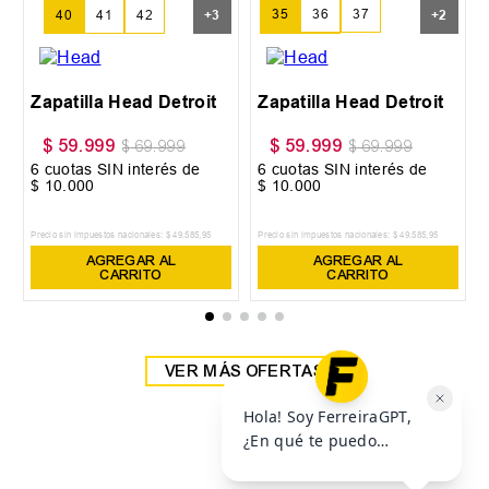
35
36
37
40
41
42
+
3
+
2
38
39
Zapatilla Head Detroit
Zapatilla Head Detroit
$
59
.
999
$
59
.
999
$
69
.
999
$
69
.
999
6
cuotas SIN interés de
6
cuotas SIN interés de
$
10
.
000
$
10
.
000
Precio sin impuestos nacionales:
$
49
.
585
,
95
Precio sin impuestos nacionales:
$
49
.
585
,
95
AGREGAR AL
AGREGAR AL
CARRITO
CARRITO
VER MÁS OFERTAS