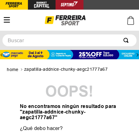
Buscar
TÉRMINOS MÁS BUSCADOS
1
.
botines
zapatilla-addnice-chunky-aegc21777a67
2
.
basquet
3
.
zapatillas mujer
OOPS!
4
.
zapatillas adidas
5
.
medias
No encontramos ningún resultado para
"
zapatilla-addnice-chunky-
aegc21777a67
"
¿Qué debo hacer?