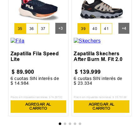
Z
S
+
3
+
4
35
36
37
39
40
41
Zapatilla Fila Speed
Zapatilla Skechers
Lite
After Burn M. Fit 2.0
$
89
.
900
$
139
.
999
6
cuotas SIN interés de
6
cuotas SIN interés de
6
$
14
.
984
$
23
.
334
$
Precio sin impuestos nacionales:
$
74
.
297
,
52
Precio sin impuestos nacionales:
$
115
.
701
,
65
Pr
AGREGAR AL
AGREGAR AL
CARRITO
CARRITO