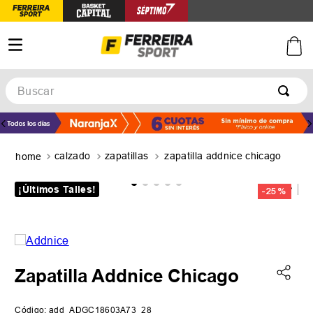
Buscar
TÉRMINOS MÁS BUSCADOS
1
.
botines
calzado
zapatillas
zapatilla addnice chicago
2
.
zapatillas
3
.
basquet
¡Últimos Talles!
-
25 %
4
.
zapatillas mujer
5
.
zapatillas adidas
Zapatilla Addnice Chicago
Código
:
add_ADGC18603A73_28