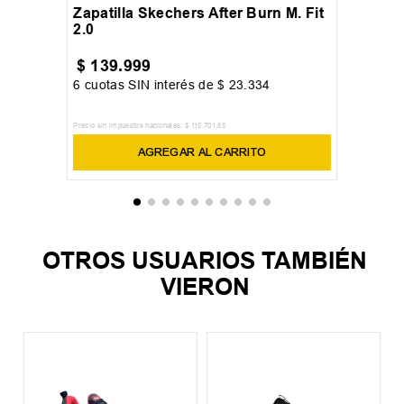
Zapatilla Skechers After Burn M. Fit
2.0
$
139
.
999
6
cuotas SIN interés de
$
23
.
334
Precio sin impuestos nacionales:
$
115
.
701
,
65
AGREGAR AL CARRITO
OTROS USUARIOS TAMBIÉN
VIERON