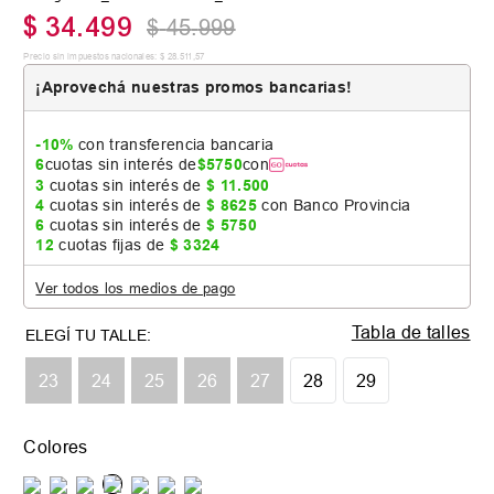
$
34
.
499
$
45
.
999
Precio sin impuestos nacionales:
$
28
.
511
,
57
¡Aprovechá nuestras promos bancarias!
-10%
con transferencia bancaria
6
cuotas sin interés de
$
5750
con
3
cuotas sin interés de
$
11
.
500
4
cuotas sin interés de
$
8625
con Banco Provincia
6
cuotas sin interés de
$
5750
12
cuotas fijas de
$
3324
Ver todos los medios de pago
Tabla de talles
23
24
25
26
27
28
29
Colores