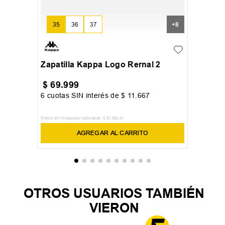
35
36
37
+
8
Zapatilla Kappa Logo Rernal 2
$
69
.
999
6
cuotas SIN interés de
$
11
.
667
Precio sin impuestos nacionales:
$
57
.
850
,
41
AGREGAR AL CARRITO
OTROS USUARIOS TAMBIÉN
VIERON