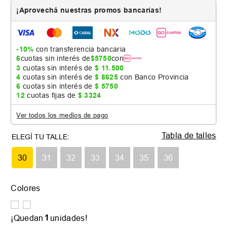
¡Aprovechá nuestras promos bancarias!
-10%
con transferencia bancaria
6
cuotas sin interés de
$
5750
con
3
cuotas sin interés de
$
11
.
500
4
cuotas sin interés de
$
8625
con Banco Provincia
6
cuotas sin interés de
$
5750
12
cuotas fijas de
$
3324
Ver todos los medios de pago
Tabla de talles
30
31
32
33
34
35
36
Colores
1
¡Quedan
unidades!