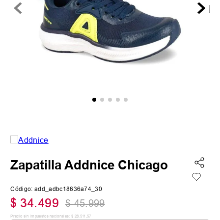
Zapatilla Addnice Chicago
Código
:
add_adbc18636a74_30
$
34
.
499
$
45
.
999
Precio sin impuestos nacionales:
$
28
.
511
,
57