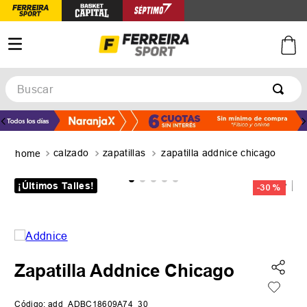
Buscar
TÉRMINOS MÁS BUSCADOS
1
.
botines
calzado
zapatillas
zapatilla addnice chicago
2
.
zapatillas
3
.
basquet
¡Últimos Talles!
-
30 %
4
.
zapatillas mujer
5
.
zapatillas adidas
Zapatilla Addnice Chicago
Código
:
add_ADBC18609A74_30