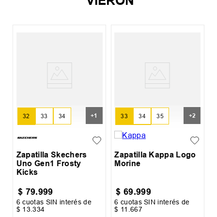
VIERON
X
Z
R
+
1
+
2
32
33
34
33
34
35
34.5
36
37
Zapatilla Skechers
Zapatilla Kappa Logo
Uno Gen1 Frosty
Morine
Kicks
$
79
.
999
$
69
.
999
6
cuotas SIN interés de
6
cuotas SIN interés de
6
$
13
.
334
$
11
.
667
$