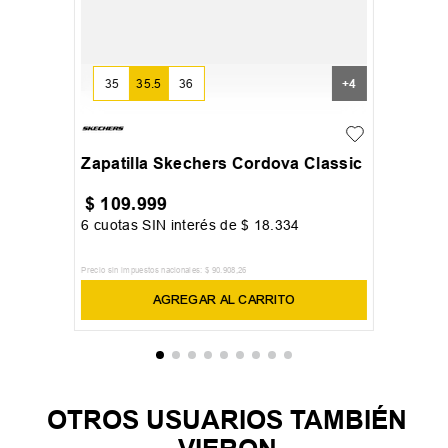
35
35.5
36
+
4
Zapatilla Skechers Cordova Classic
$
109
.
999
6
cuotas SIN interés de
$
18
.
334
Precio sin impuestos nacionales:
$
90
.
908
,
26
AGREGAR AL CARRITO
OTROS USUARIOS TAMBIÉN