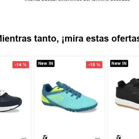
ientras tanto, ¡mira estas oferta
New IN
New IN
-
14 %
-
15 %
35
37
38
39
38
39
40
41
42
40