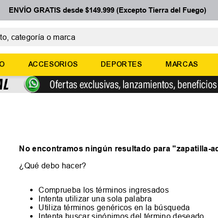
ENVÍO GRATIS desde $149.999 (Excepto Tierra del Fuego)
 categoría o marca
ÉRMINOS MÁS BUSCADOS
ÑO
ACCESORIOS
DEPORTES
MARCAS
botines
zapatillas
basquet
zapatillas mujer
zapatillas adidas
No encontramos ningún resultado para "
zapatilla-
¿Qué debo hacer?
Comprueba los términos ingresados
Intenta utilizar una sola palabra
Utiliza términos genéricos en la búsqueda
Intenta buscar sinónimos del término deseado