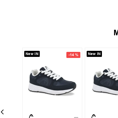
M
New IN
New IN
-
14 %
40
41
42
43
+
1
35
36
37
44
45