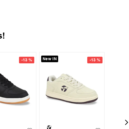
s!
New IN
New IN
-
13 %
-
13 %
38
39
35
36
37
38
35
36
+
6
+
1
39
40
39