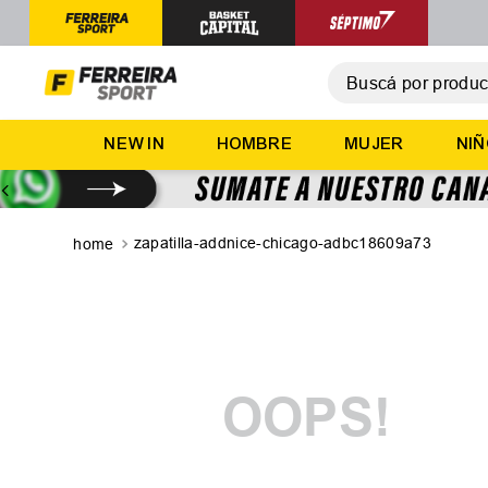
Buscá por producto,
T
NEW IN
HOMBRE
MUJER
NI
1
.
2
.
3
.
zapatilla-addnice-chicago-adbc18609a73
4
.
5
.
OOPS!