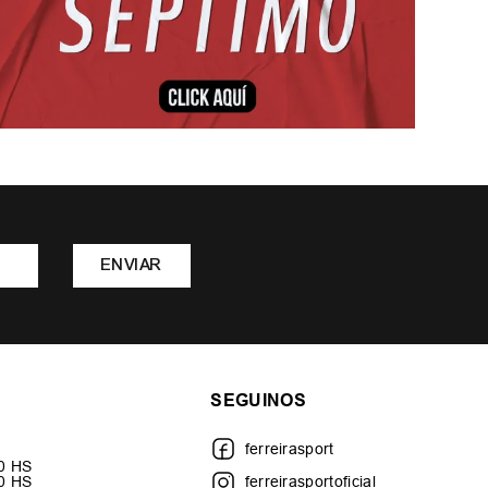
ENVIAR
SEGUINOS
ferreirasport
30 HS
00 HS
ferreirasportoficial