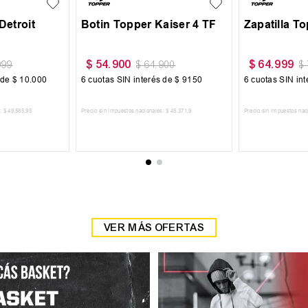
Detroit
Botin Topper Kaiser 4 TF
Zapatilla T
$
54
.
900
$
64
.
999
999
$
64
.
900
$
 de
$
10
.
000
6
cuotas SIN interés de
$
9150
6
cuotas SIN in
:
$
49
.
585
,
95
Precio sin impuestos nacionales:
$
45
.
371
,
9
Precio sin impuestos nac
 CARRITO
AGREGAR AL CARRITO
AGREGAR
VER MÁS OFERTAS