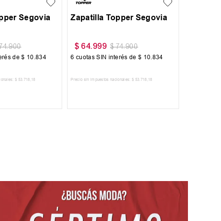
opper Segovia
Zapatilla Topper Segovia
Zapatill
$
64
.
999
$
64
.
99
74
.
900
$
74
.
900
terés de
$
10
.
834
6
cuotas SIN interés de
$
10
.
834
6
cuotas SI
ionales:
$
53
.
718
,
18
Precio sin impuestos nacionales:
$
53
.
718
,
18
Precio sin impues
 AL CARRITO
AGREGAR AL CARRITO
AGRE