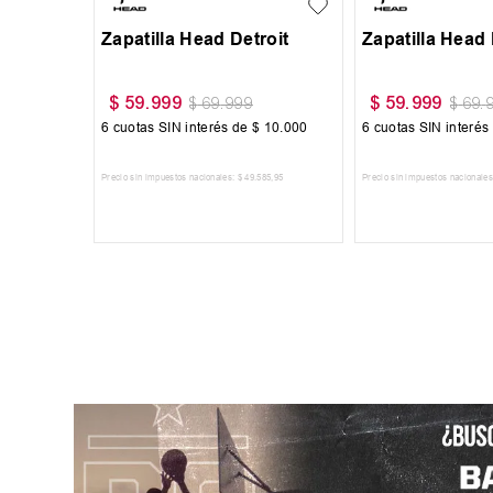
Zapatilla Head Detroit
Zapatilla Head 
$
59
.
999
$
59
.
999
$
69
.
999
$
69
.
6
cuotas SIN interés de
$
10
.
000
6
cuotas SIN interés
Precio sin impuestos nacionales:
$
49
.
585
,
95
Precio sin impuestos nacionales
AGREGAR AL CARRITO
AGREGAR AL