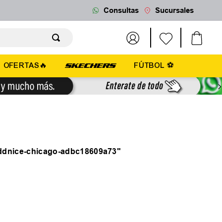
Consultas
Sucursales
OFERTAS🔥
FÚTBOL ⚽
addnice-chicago-adbc18609a73
"