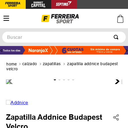
Buscar
TÉRMINOS MÁS BUSCADOS
1
.
botines
calzado
zapatillas
zapatilla addnice budapest
2
.
basquet
velcro
3
.
zapatillas mujer
4
.
zapatillas adidas
5
.
medias
Zapatilla Addnice Budapest
Velcro