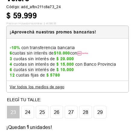
Código
:
add_afbv211c8a73_24
$
59
.
999
Precio sin impuestos nacionales:
$
49
.
585
,
95
¡Aprovechá nuestras promos bancarias!
-10%
con transferencia bancaria
6
cuotas sin interés de
$
10
.
000
con
3
cuotas sin interés de
$
20
.
000
4
cuotas sin interés de
$
15
.
000
con Banco Provincia
6
cuotas sin interés de
$
10
.
000
12
cuotas fijas de
$
5780
Ver todos los medios de pago
Tabla de talles
23
24
25
26
27
28
29
Colores