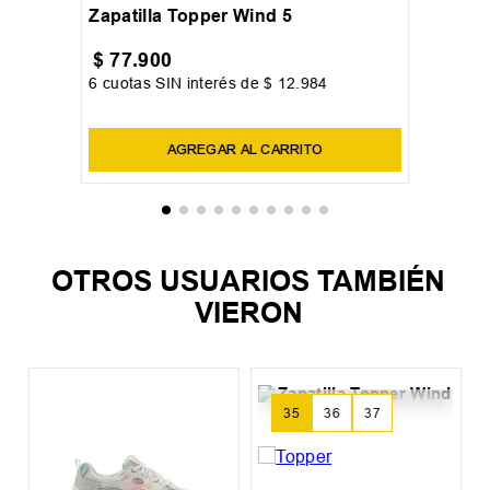
35
36
37
+
3
Zapatilla Topper Wind 5
$
77
.
900
6
cuotas SIN interés de
$
12
.
984