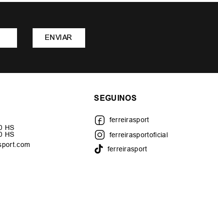
ENVIAR
SEGUINOS
ferreirasport
30 HS
00 HS
ferreirasportoficial
sport.com
ferreirasport