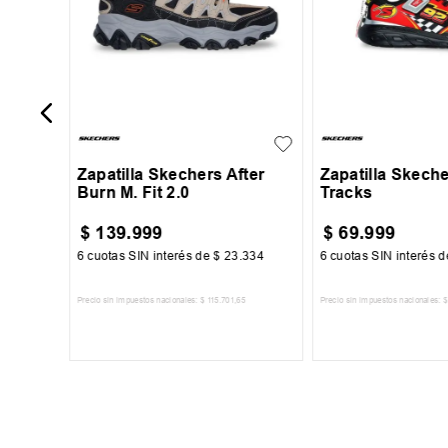
39
40
41
42
27
28
29
+
2
43
44
45
Zapatilla Skechers After
Zapatilla Skech
Burn M. Fit 2.0
Tracks
$
139
.
999
$
69
.
999
250
6
cuotas SIN interés de
$
23
.
334
6
cuotas SIN interés 
6
Precio sin impuestos nacionales:
$
115
.
701
,
65
Precio sin impuestos nacionales:
$
TO
AGREGAR AL CARRITO
AGREGAR AL 