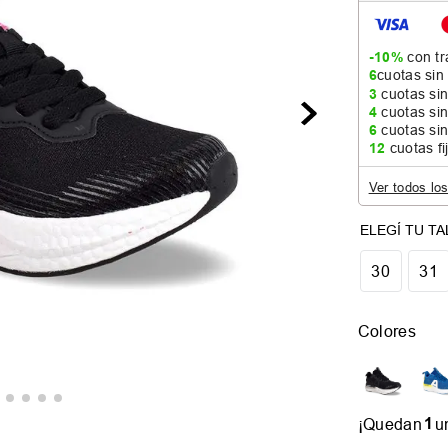
-10%
con tr
6
cuotas sin
3
cuotas sin
4
cuotas sin
6
cuotas sin
12
cuotas fi
Ver todos lo
30
31
Colores
1
¡Quedan
u