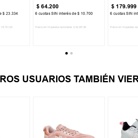
$
64
.
200
$
179
.
999
de
$
23
.
334
6
cuotas SIN interés de
$
10
.
700
6
cuotas SIN in
115
.
701
,
65
Precio sin impuestos nacionales:
$
53
.
057
,
85
Precio sin impuestos na
CARRITO
AGREGAR AL CARRITO
AGREGA
ROS USUARIOS TAMBIÉN VIE