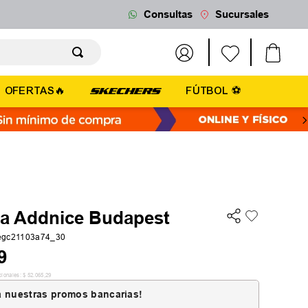
Consultas
Sucursales
OFERTAS🔥
FÚTBOL ⚽
lla Addnice Budapest
egc21103a74_30
9
cionales:
$
52
.
065
,
29
 nuestras promos bancarias!