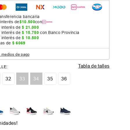
ansferencia bancaria
 interés de
$
10
.
500
con
 interés de
$
21
.
000
 interés de
$
15
.
750
con Banco Provincia
 interés de
$
10
.
500
jas de
$
6069
s medios de pago
Tabla de talles
32
33
34
35
36
nidades!