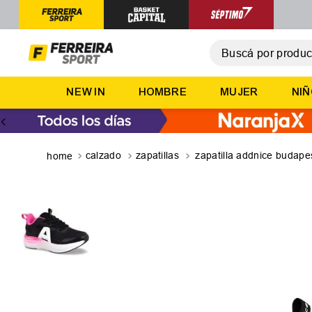
Buscá por producto,
T
NEW IN
HOMBRE
MUJER
NI
1
.
2
.
3
.
calzado
zapatillas
zapatilla addnice budape
4
.
5
.