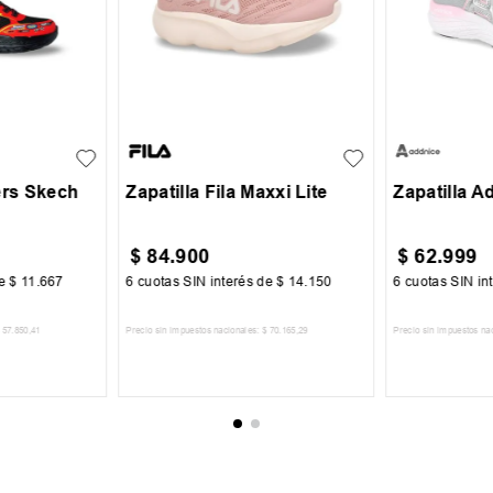
35
36
37
38
30
31
30
31
+
1
39
40
41
34
35
ers Skech
Zapatilla Fila Maxxi Lite
Zapatilla 
$
84
.
900
$
62
.
999
de
$
11
.
667
6
cuotas SIN interés de
$
14
.
150
6
cuotas SIN in
57
.
850
,
41
Precio sin impuestos nacionales:
$
70
.
165
,
29
Precio sin impuestos na
CARRITO
AGREGAR AL CARRITO
AGREGA