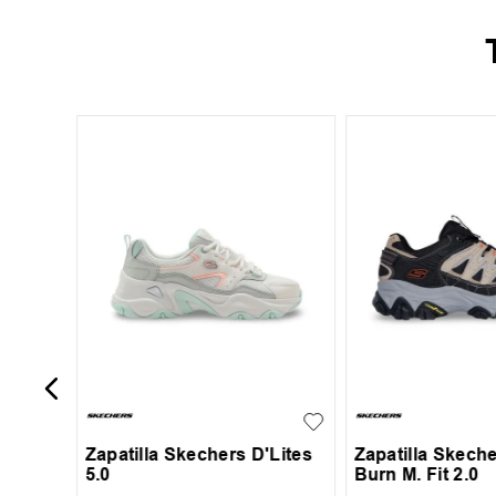
+
13
nisex
x
35
36
37
38
39
40
41
+
1
39
40
43
44
45
Zapatilla Skechers D'Lites
Zapatilla Skeche
5.0
Burn M. Fit 2.0