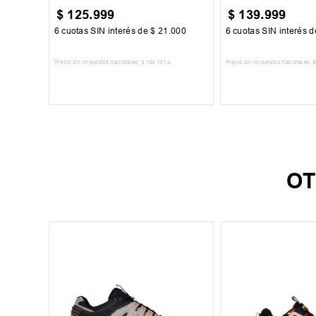
$
125
.
999
$
139
.
999
917
6
cuotas SIN interés de
$
21
.
000
6
cuotas SIN interés 
2
Precio sin impuestos nacionales:
$
104
.
131
,
4
Precio sin impuestos nacionales:
$
TO
AGREGAR AL CARRITO
AGREGAR AL 
OT
+
1
ujer