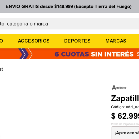
ENVÍO GRATIS desde $149.999 (Excepto Tierra del Fuego)
 categoría o marca
ÉRMINOS MÁS BUSCADOS
ÑO
ACCESORIOS
DEPORTES
MARCAS
botines
zapatillas
basquet
st
zapatillas mujer
zapatillas adidas
Zapati
Código
:
add_a
$
62
.
99
Precio sin impuestos na
¡Aprovechá