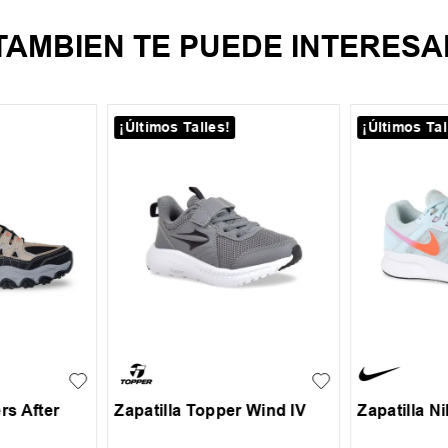
TAMBIEN TE PUEDE INTERESA
¡Últimos Talles!
¡Últimos Tal
42
+
2
25
26
27
28
29
35.5
36
rs After
Zapatilla Topper Wind IV
Zapatilla N