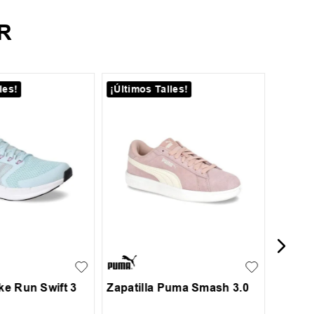
R
les!
¡Últimos Talles!
¡Últim
39.5
Zapati
37
37.5
38
34.5
35
36
36.5
37
ike Run Swift 3
Zapatilla Puma Smash 3.0