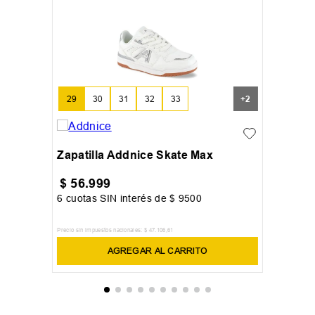
29
30
31
32
33
+
2
Zapatilla Addnice Skate Max
$
56
.
999
6
cuotas SIN interés de
$
9500
Precio sin impuestos nacionales:
$
47
.
106
,
61
AGREGAR AL CARRITO