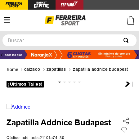
Buscar
TÉRMINOS MÁS BUSCADOS
1
.
botines
calzado
zapatillas
zapatilla addnice budapest
2
.
zapatillas
3
.
basquet
¡Últimos Talles!
4
.
zapatillas mujer
5
.
zapatillas adidas
Zapatilla Addnice Budapest
Código
:
add_aebc21101a74_30