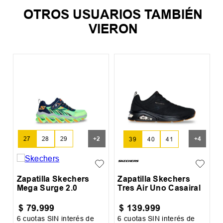
OTROS USUARIOS TAMBIÉN
VIERON
%
Z
+
2
+
4
27
28
29
39
40
41
30
31
Zapatilla Skechers
Zapatilla Skechers
Mega Surge 2.0
Tres Air Uno Casairal
$
79
.
999
$
139
.
999
6
cuotas SIN interés de
6
cuotas SIN interés de
6