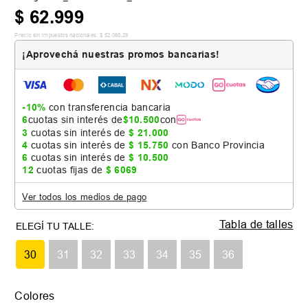
$
62
.
999
Precio sin impuestos nacionales:
$
52
.
065
,
29
¡Aprovechá nuestras promos bancarias!
-10%
con transferencia bancaria
6
cuotas sin interés de
$
10
.
500
con
3
cuotas sin interés de
$
21
.
000
4
cuotas sin interés de
$
15
.
750
con Banco Provincia
6
cuotas sin interés de
$
10
.
500
12
cuotas fijas de
$
6069
Ver todos los medios de pago
Tabla de talles
30
31
32
33
34
35
36
Colores