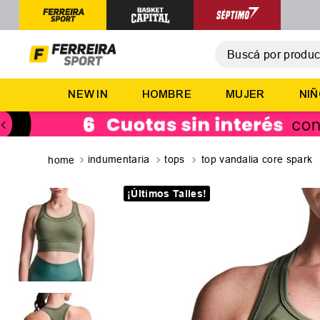
Buscá por producto,
T
NEW IN
HOMBRE
MUJER
NI
1
.
2
.
3
.
indumentaria
tops
top vandalia core spark
4
.
¡Últimos Talles!
5
.