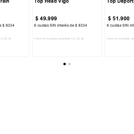
rain
Top Head Vigo
Top Deport
$
49
.
999
$
51
.
900
de
$
8334
6
cuotas SIN interés de
$
8334
6
cuotas SIN in
41
.
321
,
49
Precio sin impuestos nacionales:
$
41
.
321
,
49
Precio sin impuestos na
CARRITO
AGREGAR AL CARRITO
AGREGA
 AL NEWSLETTER