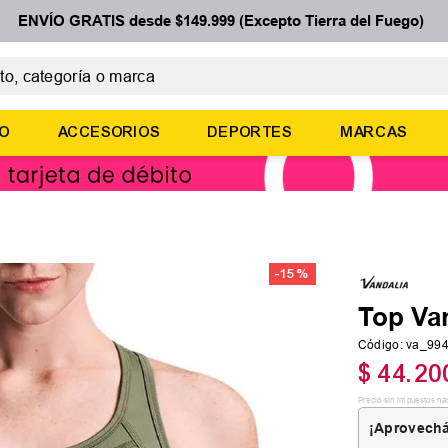
ENVÍO GRATIS desde $149.999 (Excepto Tierra del Fuego)
 categoría o marca
ÉRMINOS MÁS BUSCADOS
ÑO
ACCESORIOS
DEPORTES
MARCAS
botines
basquet
zapatillas mujer
zapatillas adidas
-
15 %
medias
Top Va
Código
:
va_99
$
44
.
20
Precio sin impuestos na
¡Aprovechá