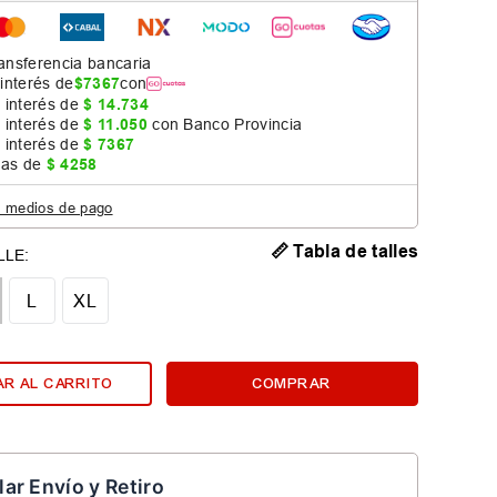
ansferencia bancaria
 interés de
$
7367
con
 interés de
$
14
.
734
 interés de
$
11
.
050
con Banco Provincia
 interés de
$
7367
jas de
$
4258
s medios de pago
📏 Tabla de talles
L
XL
R AL CARRITO
COMPRAR
lar Envío y Retiro