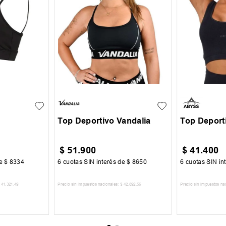
L
XL
S
M
L
XL
XXL
XS-S
M-L
Top Deportivo Vandalia
Top Deport
$
51
.
900
$
41
.
400
de
$
8334
6
cuotas SIN interés de
$
8650
6
cuotas SIN in
41
.
321
,
49
Precio sin impuestos nacionales:
$
42
.
892
,
56
Precio sin impuestos na
CARRITO
AGREGAR AL CARRITO
AGREGA