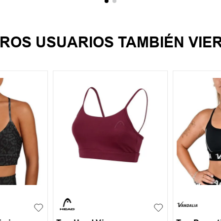
ROS USUARIOS TAMBIÉN VIE
XL
XS
S
M
L
XL
S
M