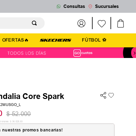
Consultas
Sucursales
OFERTAS🔥
FÚTBOL ⚽
ndalia Core Spark
42MUSGO_L
0
$
52
.
000
cionales:
$
36
.
528
,
93
 nuestras promos bancarias!