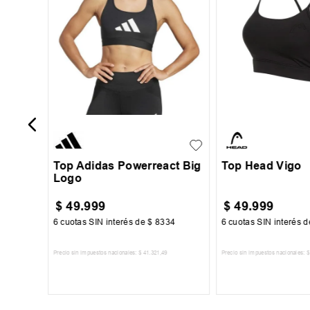
S
M
L
XL
XS
S
M
Top Adidas Powerreact Big
Top Head Vigo
Logo
$
49
.
999
$
49
.
999
67
6
cuotas SIN interés de
$
8334
6
cuotas SIN interés 
Precio sin impuestos nacionales:
$
41
.
321
,
49
Precio sin impuestos nacionales:
$
TO
AGREGAR AL CARRITO
AGREGAR AL 