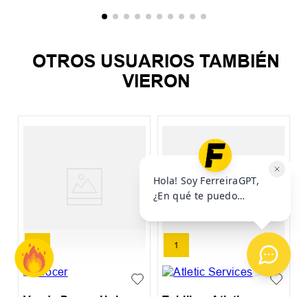
OTROS USUARIOS TAMBIÉN
VIERON
M
E
UN
1
Venda Procer Unisex
Tobillera Atletic