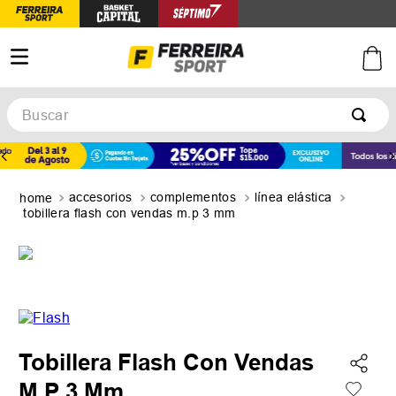
Buscar
TÉRMINOS MÁS BUSCADOS
1
.
botines
accesorios
complementos
línea elástica
2
.
zapatillas
tobillera flash con vendas m.p 3 mm
3
.
basquet
4
.
zapatillas mujer
5
.
zapatillas adidas
Tobillera Flash Con Vendas
M.P 3 Mm