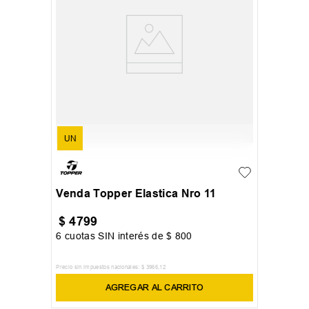
UN
Venda Topper Elastica Nro 11
$
4799
6
cuotas SIN interés de
$
800
Precio sin impuestos nacionales:
$
3966
,
12
AGREGAR AL CARRITO