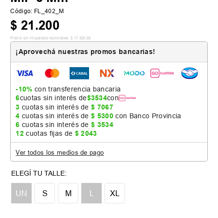
Código
:
FL_402_M
$
21
.
200
Precio sin impuestos nacionales:
$
17
.
520
,
66
¡Aprovechá nuestras promos bancarias!
-10%
con transferencia bancaria
6
cuotas sin interés de
$
3534
con
3
cuotas sin interés de
$
7067
4
cuotas sin interés de
$
5300
con Banco Provincia
6
cuotas sin interés de
$
3534
12
cuotas fijas de
$
2043
Ver todos los medios de pago
UN
S
M
L
XL