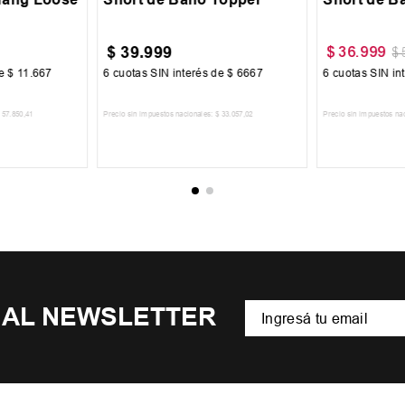
$
39
.
999
$
36
.
999
$
de
$
11
.
667
6
cuotas SIN interés de
$
6667
6
cuotas SIN in
57
.
850
,
41
Precio sin impuestos nacionales:
$
33
.
057
,
02
Precio sin impuestos na
CARRITO
AGREGAR AL CARRITO
AGREGA
 AL NEWSLETTER