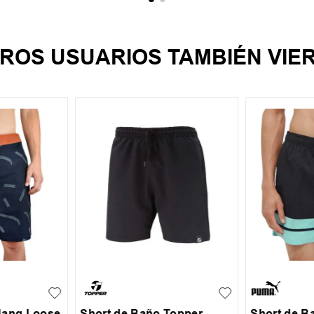
ROS USUARIOS TAMBIÉN VIE
XL
XXL
S
M
L
XL
XXL
S
L
Hang Loose
Short de Baño Topper
Short de 