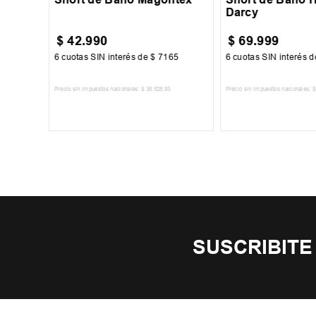
Darcy
$
42
.
990
$
69
.
999
00
6
cuotas SIN interés de
$
7165
6
cuotas SIN interés 
Precio sin impuestos nacionales:
$
35
.
528
,
93
Precio sin impuestos nacionales:
$
TO
AGREGAR AL CARRITO
AGREGAR AL 
SUSCRIBITE