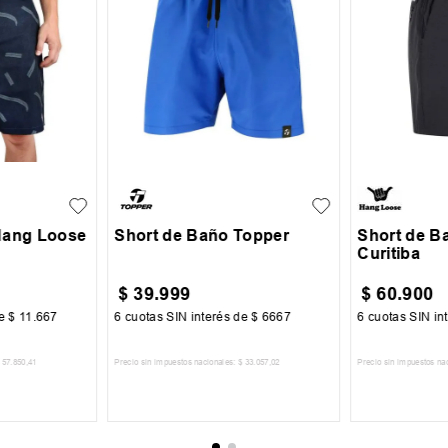
XL
XXL
S
M
L
XL
XXL
S
M
Hang Loose
Short de Baño Topper
Short de B
Curitiba
$
39
.
999
$
60
.
900
de
$
11
.
667
6
cuotas SIN interés de
$
6667
6
cuotas SIN in
57
.
850
,
41
Precio sin impuestos nacionales:
$
33
.
057
,
02
Precio sin impuestos na
CARRITO
AGREGAR AL CARRITO
AGREGA