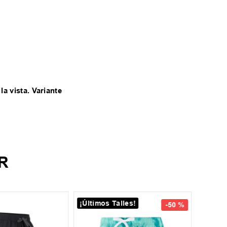
la vista. Variante
R
¡Últimos Talles!
S
-
50 %