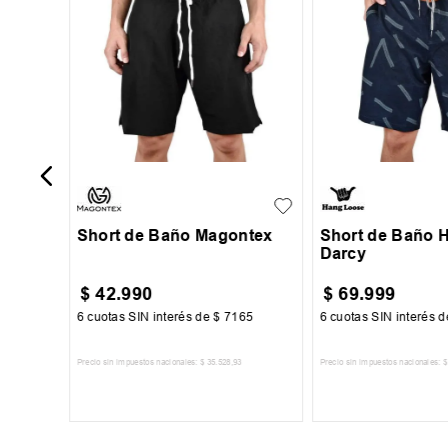
 Niño
S
M
L
XL
XXL
S
M
L
Short de Baño Magontex
Short de Baño 
Darcy
$
42
.
990
$
69
.
999
00
6
cuotas SIN interés de
$
7165
6
cuotas SIN interés 
Precio sin impuestos nacionales:
$
35
.
528
,
93
Precio sin impuestos nacionales:
$
TO
AGREGAR AL CARRITO
AGREGAR AL 