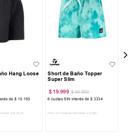
Short 
Moore
L
XL
XXL
S
M
L
XL
año Hang Loose
Short de Baño Topper
Super Slim
$
33
.
$
19
.
999
$
39
.
990
terés de
$
10
.
150
6
cuotas SIN interés de
$
3334
6
cuotas 
cionales:
$
50
.
330
,
58
Precio sin impuestos nacionales:
$
16
.
528
,
1
Precio sin im
R AL CARRITO
AGREGAR AL CARRITO
A