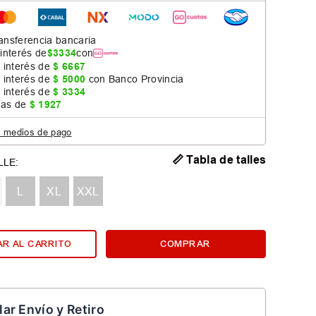
ansferencia bancaria
 interés de
$
3334
con
 interés de
$
6667
 interés de
$
5000
con Banco Provincia
 interés de
$
3334
jas de
$
1927
s medios de pago
📏 Tabla de talles
L
XL
XXL
R AL CARRITO
COMPRAR
lar Envío y Retiro