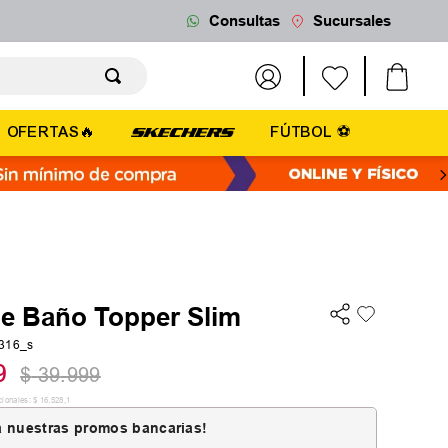
Consultas
Sucursales
OFERTAS🔥
FÚTBOL ⚽
de Baño Topper Slim
316_s
9
$
39
.
999
cionales:
$
16
.
528
,
1
 nuestras promos bancarias!