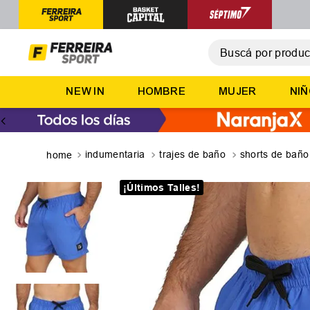
Buscá por producto,
T
NEW IN
HOMBRE
MUJER
NI
1
.
2
.
3
.
indumentaria
trajes de baño
shorts de baño
4
.
¡Últimos Talles!
5
.