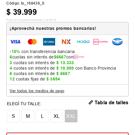
Código
:
to_168439_S
$
39
.
999
Precio sin impuestos nacionales:
$
33
.
057
,
02
¡Aprovechá nuestras promos bancarias!
-10%
con transferencia bancaria
6
cuotas sin interés de
$
6667
con
3
cuotas sin interés de
$
13
.
333
4
cuotas sin interés de
$
10
.
000
con Banco Provincia
6
cuotas sin interés de
$
6667
12
cuotas fijas de
$
3854
Ver todos los medios de pago
📏 Tabla de talles
S
M
L
XL
XXL