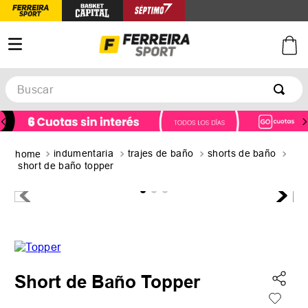
Buscar
TÉRMINOS MÁS BUSCADOS
1
.
botines
indumentaria
trajes de baño
shorts de baño
2
.
zapatillas
short de baño topper
3
.
basquet
4
.
zapatillas mujer
5
.
zapatillas adidas
Short de Baño Topper