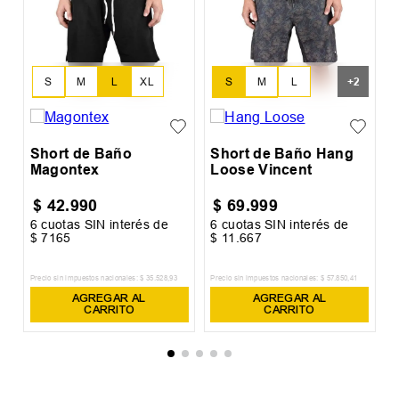
r
S
+
2
S
M
L
XL
S
M
L
XXL
XL
XXL
Short de Baño
Short de Baño Hang
Magontex
Loose Vincent
$
42
.
990
$
69
.
999
6
cuotas SIN interés de
6
cuotas SIN interés de
6
$
7165
$
11
.
667
$
Precio sin impuestos nacionales:
$
35
.
528
,
93
Precio sin impuestos nacionales:
$
57
.
850
,
41
Pr
AGREGAR AL
AGREGAR AL
CARRITO
CARRITO