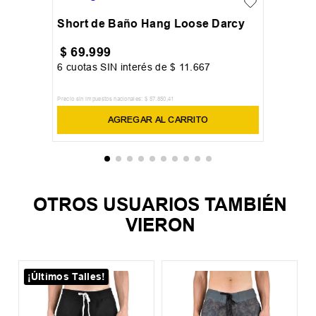
Short de Baño Hang Loose Darcy
$
69
.
999
6
cuotas SIN interés de
$
11
.
667
Precio sin impuestos nacionales:
$
57
.
850
,
41
AGREGAR AL CARRITO
OTROS USUARIOS TAMBIÉN
VIERON
¡Últimos Talles!
%