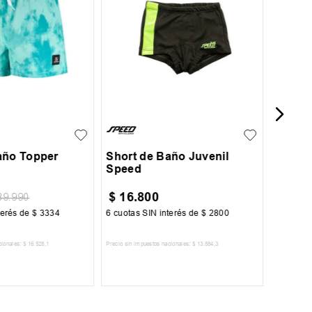
Short 
Super 
L
XL
12
14
16
año Topper
Short de Baño Juvenil
Speed
$
16
.
800
$
19
.
9
39
.
990
terés de
$
3334
6
cuotas SIN interés de
$
2800
6
cuotas 
cionales:
$
16
.
528
,
1
Precio sin impuestos nacionales:
$
13
.
884
,
3
Precio sin im
R AL CARRITO
AGREGAR AL CARRITO
A