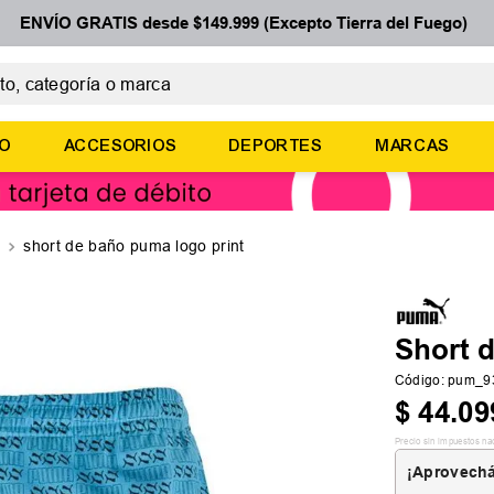
ENVÍO GRATIS desde $149.999 (Excepto Tierra del Fuego)
 categoría o marca
ÉRMINOS MÁS BUSCADOS
ÑO
ACCESORIOS
DEPORTES
MARCAS
botines
zapatillas
basquet
short de baño puma logo print
zapatillas mujer
zapatillas adidas
Short 
Código
:
pum_9
$
44
.
09
Precio sin impuestos na
¡Aprovechá