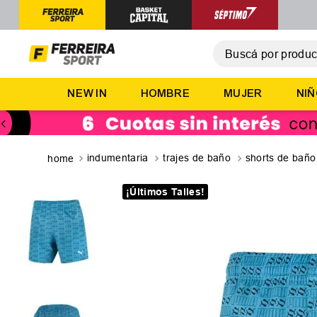
Buscá por producto,
T
NEW IN
HOMBRE
MUJER
NI
1
.
2
.
3
.
indumentaria
trajes de baño
shorts de baño
4
.
¡Últimos Talles!
5
.