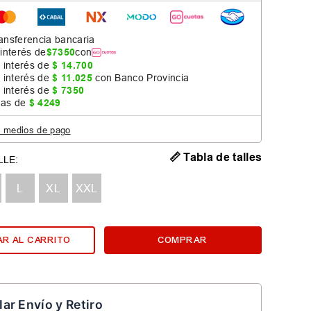
ansferencia bancaria
 interés de
$
7350
con
 interés de
$
14
.
700
 interés de
$
11
.
025
con Banco Provincia
 interés de
$
7350
jas de
$
4249
s medios de pago
📏 Tabla de talles
L
XL
XXL
R AL CARRITO
COMPRAR
lar Envío y Retiro