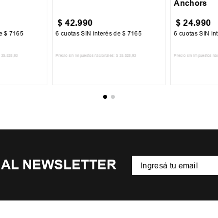
Anchors
$
42
.
990
$
24
.
990
de
$
7165
6
cuotas SIN interés de
$
7165
6
cuotas SIN in
35
.
528
,
93
Precio sin impuestos nacionales:
$
35
.
528
,
93
Precio sin impuestos na
CARRITO
AGREGAR AL CARRITO
AGREGA
 AL NEWSLETTER