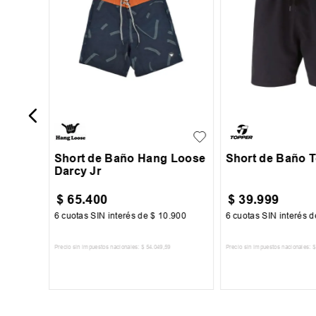
er
8
10
12
14
S
M
L
Short de Baño Hang Loose
Short de Baño 
Darcy Jr
$
65
.
400
$
39
.
999
00
6
cuotas SIN interés de
$
10
.
900
6
cuotas SIN interés 
Precio sin impuestos nacionales:
$
54
.
049
,
59
Precio sin impuestos nacionales:
$
TO
AGREGAR AL CARRITO
AGREGAR AL 