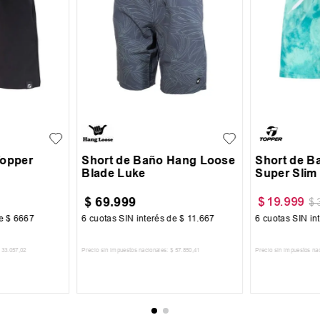
XL
XXL
S
M
L
XL
XXL
S
M
Topper
Short de Baño Hang Loose
Short de B
Blade Luke
Super Slim
$
69
.
999
$
19
.
999
$
de
$
6667
6
cuotas SIN interés de
$
11
.
667
6
cuotas SIN in
33
.
057
,
02
Precio sin impuestos nacionales:
$
57
.
850
,
41
Precio sin impuestos na
CARRITO
AGREGAR AL CARRITO
AGREGA