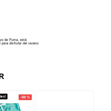
tivo de Puma, está
 para disfrutar del verano
R
les!
¡Últim
S
-
50 %