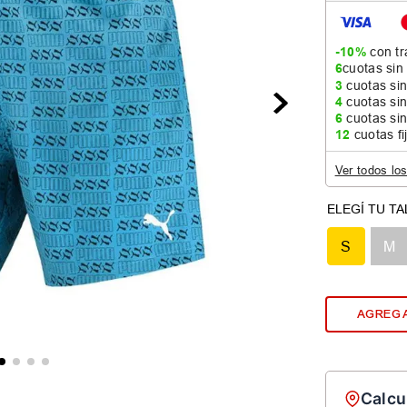
-10%
con tr
6
cuotas sin
3
cuotas sin
4
cuotas sin
6
cuotas sin
12
cuotas fi
Ver todos lo
S
M
AGREGA
Calcu