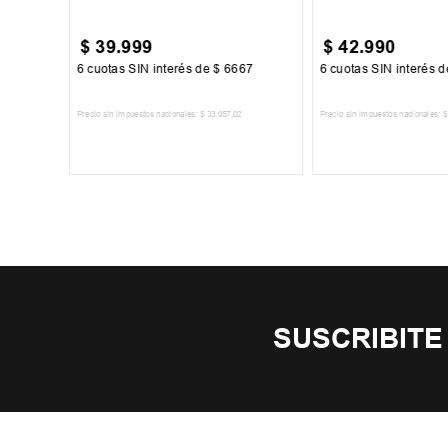
$
39
.
999
$
42
.
990
67
6
cuotas SIN interés de
$
6667
6
cuotas SIN interés 
Precio sin impuestos nacionales:
$
33
.
057
,
02
Precio sin impuestos nacionales:
$
TO
AGREGAR AL CARRITO
AGREGAR AL 
SUSCRIBITE