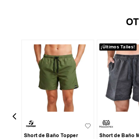
OT
¡Últimos Talles!
XL
-
50 %
mon
S
M
L
XL
S
M
L
Short de Baño Topper
Short de Baño 