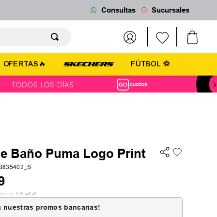
Consultas
Sucursales
OFERTAS🔥
FÚTBOL ⚽
de Baño Puma Logo Print
3835402_S
9
cionales:
$
36
.
445
,
45
 nuestras promos bancarias!