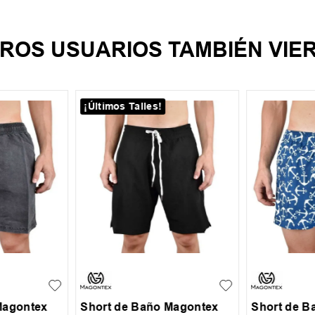
ROS USUARIOS TAMBIÉN VIE
¡Últimos Talles!
XL
XXL
S
M
L
XL
XXL
S
M
Magontex
Short de Baño Magontex
Short de B