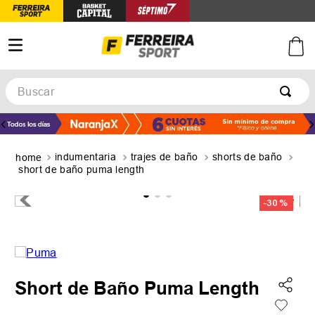
Buscar
TÉRMINOS MÁS BUSCADOS
1
.
botines
indumentaria
trajes de baño
shorts de baño
2
.
zapatillas
short de baño puma length
3
.
basquet
-
30 %
4
.
zapatillas mujer
5
.
zapatillas adidas
Short de Baño Puma Length