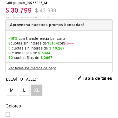
Código
:
pum_90765827_M
$
30
.
799
$
43
.
999
Precio sin impuestos nacionales:
$
25
.
453
,
72
¡Aprovechá nuestras promos bancarias!
-10%
con transferencia bancaria
6
cuotas sin interés de
$
5134
con
3
cuotas sin interés de
$
10
.
267
6
cuotas fijas de
$
5934
12
cuotas fijas de
$
2967
Ver todos los medios de pago
📏 Tabla de talles
M
L
XL
Colores