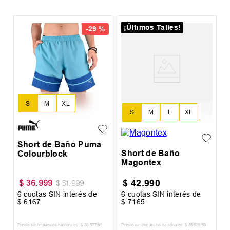
¡Últimos Talles!
-
29 %
r
S
L
S
M
XL
S
M
L
XL
XXL
Short de Baño Puma
Short de Baño
Colourblock
Magontex
$
42
.
990
$
36
.
999
$
51
.
999
6
cuotas SIN interés de
6
cuotas SIN interés de
6
$
6167
$
7165
$
Precio sin impuestos nacionales:
$
30
.
577
,
69
Precio sin impuestos nacionales:
$
35
.
528
,
93
Pr