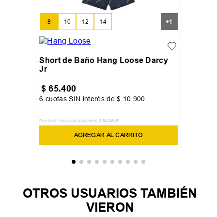
8
10
12
14
+
1
Short de Baño Hang Loose Darcy
Jr
$
65
.
400
6
cuotas SIN interés de
$
10
.
900
Precio sin impuestos nacionales:
$
54
.
049
,
59
AGREGAR AL CARRITO
OTROS USUARIOS TAMBIÉN
VIERON