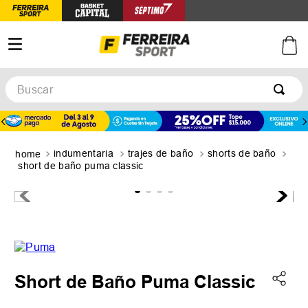
Buscar
TÉRMINOS MÁS BUSCADOS
1
.
botines
indumentaria
trajes de baño
shorts de baño
2
.
zapatillas
short de baño puma classic
3
.
basquet
4
.
zapatillas mujer
5
.
zapatillas adidas
Short de Baño Puma Classic