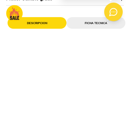
Recibilo Gratis
Primer Cambio gratis*
DESCRIPCION
FICHA TECNICA
OPINIONES DE PRODUCTO
MARCA
Short de Baño Puma Classic
94705502
Diseñado para el rendimiento y la
durabilidad, este short de baño clásico
de Puma es el compañero ideal para tus
sesiones de natación.