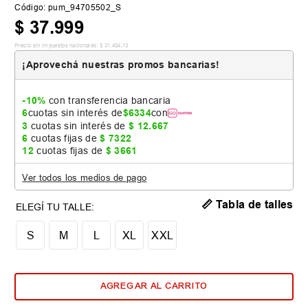
Código
:
pum_94705502_S
$
37
.
999
Precio sin impuestos nacionales:
$
31
.
404
,
13
¡Aprovechá nuestras promos bancarias!
-10%
con transferencia bancaria
6
cuotas sin interés de
$
6334
con
3
cuotas sin interés de
$
12
.
667
6
cuotas fijas de
$
7322
12
cuotas fijas de
$
3661
Ver todos los medios de pago
📏 Tabla de talles
S
M
L
XL
XXL
Colores