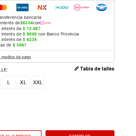
ansferencia bancaria
 interés de
$
6334
con
 interés de
$
12
.
667
 interés de
$
9500
con Banco Provincia
 interés de
$
6334
jas de
$
3661
s medios de pago
📏 Tabla de talles
L
XL
XXL