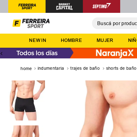
Buscá por producto,
T
NEW IN
HOMBRE
MUJER
NI
1
.
2
.
3
.
indumentaria
trajes de baño
shorts de baño
4
.
5
.