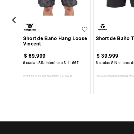
S
M
L
XL
XXL
S
M
L
Short de Baño Hang Loose
Short de Baño 
Vincent
$
69
.
999
$
39
.
999
34
6
cuotas SIN interés de
$
11
.
667
6
cuotas SIN interés 
Precio sin impuestos nacionales:
$
57
.
850
,
41
Precio sin impuestos nacionales:
$
TO
AGREGAR AL CARRITO
AGREGAR AL 