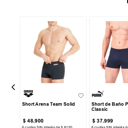
XL
-
38 %
r
90
85
S
M
L
Short Arena Team Solid
Short de Baño 
Classic
$
48
.
900
$
37
.
999
34
6
cuotas SIN interés de
$
8150
6
cuotas SIN interés 