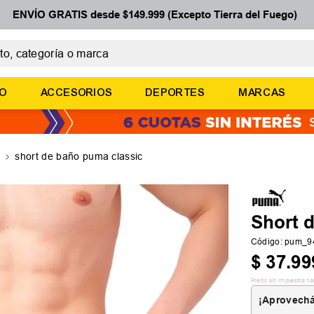
ENVÍO GRATIS desde $149.999 (Excepto Tierra del Fuego)
 categoría o marca
ÉRMINOS MÁS BUSCADOS
ÑO
ACCESORIOS
DEPORTES
MARCAS
botines
zapatillas
basquet
short de baño puma classic
zapatillas mujer
zapatillas adidas
Short 
Código
:
pum_9
$
37
.
99
Precio sin impuestos na
¡Aprovechá