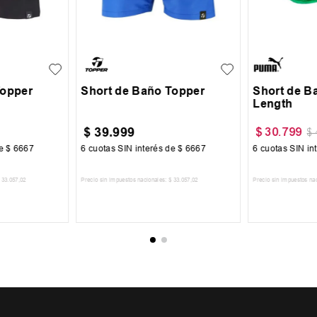
XL
XXL
S
M
L
XL
XXL
M
L
Topper
Short de Baño Topper
Short de 
Length
$
39
.
999
$
30
.
799
$
de
$
6667
6
cuotas SIN interés de
$
6667
6
cuotas SIN in
33
.
057
,
02
Precio sin impuestos nacionales:
$
33
.
057
,
02
Precio sin impuestos na
CARRITO
AGREGAR AL CARRITO
AGREGA