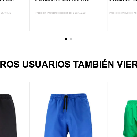
31
.
404
,
13
Precio sin impuestos nacionales:
$
20
.
652
,
89
Precio sin impuestos na
CARRITO
AGREGAR AL CARRITO
AGREGA
ROS USUARIOS TAMBIÉN VIE