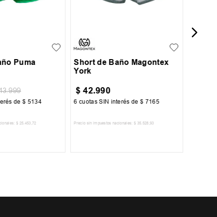
XL
S
M
L
XL
XXL
Baño Puma
Short de Baño Magontex
York
$
42
.
990
$
39
.
43
.
999
terés de
$
5134
6
cuotas SIN interés de
$
7165
6
cuotas 
cionales:
$
25
.
453
,
72
Precio sin impuestos nacionales:
$
35
.
528
,
93
Precio sin im
R AL CARRITO
AGREGAR AL CARRITO
A