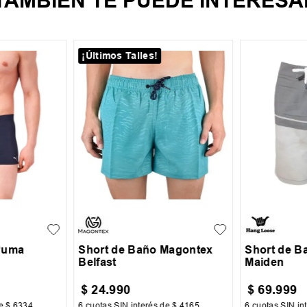
TAMBIEN TE PUEDE INTERESA
¡Últimos Talles!
XL
XXL
S
M
L
XL
XXL
S
M
Puma
Short de Baño Magontex
Short de B
Belfast
Maiden
$
24
.
990
$
69
.
999
de
$
6334
6
cuotas SIN interés de
$
4165
6
cuotas SIN in