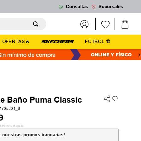
Consultas
Sucursales
OFERTAS🔥
FÚTBOL ⚽
de Baño Puma Classic
4705501_S
9
cionales:
$
31
.
404
,
13
 nuestras promos bancarias!