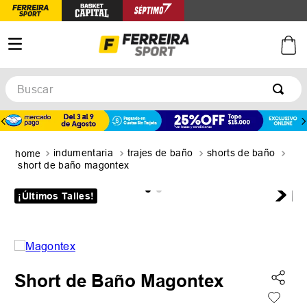
Buscar
TÉRMINOS MÁS BUSCADOS
1
.
botines
indumentaria
trajes de baño
shorts de baño
2
.
zapatillas
short de baño magontex
3
.
basquet
¡Últimos Talles!
4
.
zapatillas mujer
5
.
zapatillas adidas
Short de Baño Magontex