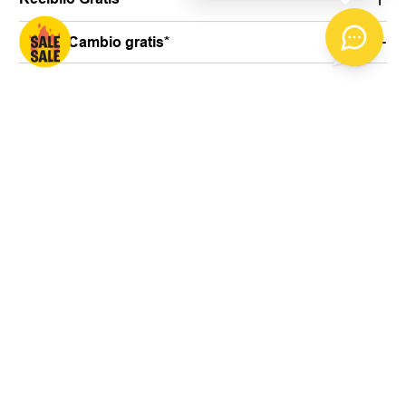
Primer Cambio gratis*
DESCRIPCION
FICHA TECNICA
OPINIONES DE PRODUCTO
MARCA
Short de Baño Magontex
WASHEDBLK
Sumérgete en el verano con estilo y
funcionalidad inigualables gracias al
Short de Baño Magontex
Diseñado para el hombre moderno que busca una prenda