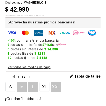
Código
:
mag_WASHEDBLK_S
$
42
.
990
Precio sin impuestos nacionales:
$
35
.
528
,
93
¡Aprovechá nuestras promos bancarias!
-10%
con transferencia bancaria
6
cuotas sin interés de
$
7165
con
3
cuotas sin interés de
$
14
.
330
6
cuotas fijas de
$
8283
12
cuotas fijas de
$
4142
Ver todos los medios de pago
📏 Tabla de talles
S
M
L
XL
XXL
1
¡Quedan
unidades!