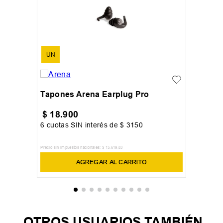
UN
Tapones Arena Earplug Pro
$
18
.
900
6
cuotas SIN interés de
$
3150
Precio sin impuestos nacionales:
$
15
.
619
,
83
AGREGAR AL CARRITO
OTROS USUARIOS TAMBIÉN