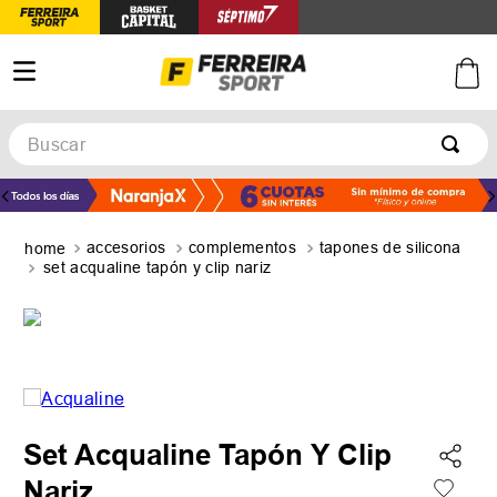
Buscar
TÉRMINOS MÁS BUSCADOS
1
.
botines
accesorios
complementos
tapones de silicona
2
.
zapatillas
set acqualine tapón y clip nariz
3
.
basquet
4
.
zapatillas mujer
5
.
zapatillas adidas
Set Acqualine Tapón Y Clip
Nariz