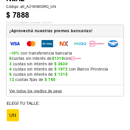
Código
:
atl_A216NEGRO_UN
$
7888
Precio sin impuestos nacionales:
$
6519
,
01
¡Aprovechá nuestras promos bancarias!
-10%
con transferencia bancaria
6
cuotas sin interés de
$
1315
con
3
cuotas sin interés de
$
2630
4
cuotas sin interés de
$
1972
con Banco Provincia
6
cuotas sin interés de
$
1315
12
cuotas fijas de
$
760
Ver todos los medios de pago
UN