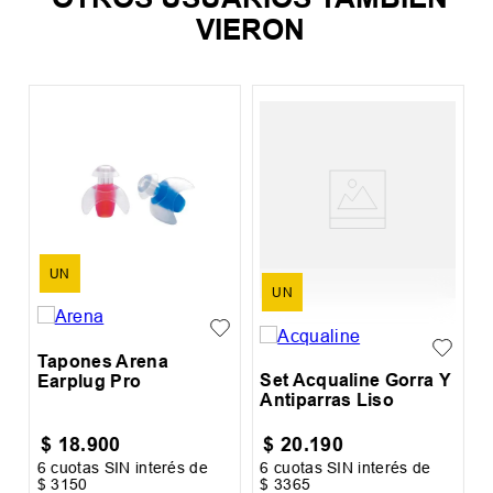
VIERON
%
S
A
UN
UN
Tapones Arena
Set Acqualine Gorra Y
Earplug Pro
Antiparras Liso
$
18
.
900
$
20
.
190
6
cuotas SIN interés de
6
cuotas SIN interés de
6
$
3150
$
3365
$