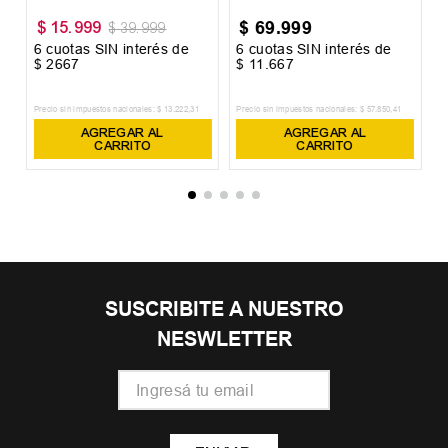
$
69
.
999
$
15
.
999
$
39
.
999
6
cuotas SIN interés de
6
cuotas SIN interés de
6
$
2667
$
11
.
667
$
Precio sin impuestos nacionales:
$
13
.
222
,
31
Precio sin impuestos nacionales:
$
57
.
850
,
41
Pr
AGREGAR AL
AGREGAR AL
CARRITO
CARRITO
SUSCRIBITE A NUESTRO
NESWLETTER