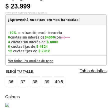
$
23
.
999
Precio sin impuestos nacionales:
$
19
.
833
,
88
¡Aprovechá nuestras promos bancarias!
-10%
con transferencia bancaria
6
cuotas sin interés de
$
4000
con
3
cuotas sin interés de
$
8000
6
cuotas fijas de
$
4624
12
cuotas fijas de
$
2312
Ver todos los medios de pago
Tabla de talles
36
37
38
39
40.5
Colores