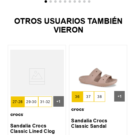
OTROS USUARIOS TAMBIÉN
VIERON
S
I
+
1
36
37
38
+
1
27-28
29-30
31-32
39
32-33
Sandalia Crocs
Sandalia Crocs
Classic Sandal
Classic Lined Clog