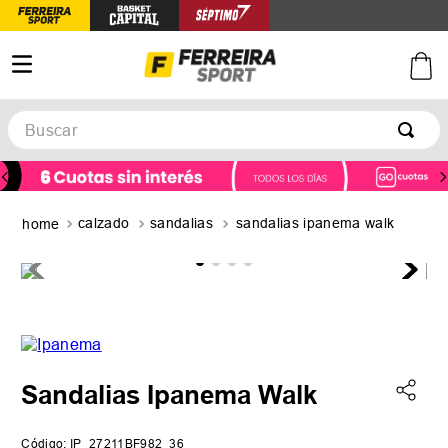
Buscar
TÉRMINOS MÁS BUSCADOS
1
.
botines
calzado
sandalias
sandalias ipanema walk
2
.
zapatillas
3
.
basquet
4
.
zapatillas mujer
5
.
zapatillas adidas
Sandalias Ipanema Walk
Código
:
IP_27211BF982_36