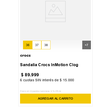
36
37
38
+
7
Sandalia Crocs InMotion Clog
$
89
.
999
6
cuotas SIN interés de
$
15
.
000
Precio sin impuestos nacionales:
$
74
.
379
,
34
AGREGAR AL CARRITO