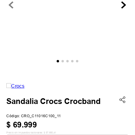
Sandalia Crocs Crocband
Código
:
CRO_C11016C100_11
$
69
.
999
Precio sin impuestos nacionales:
$
57
.
850
,
41