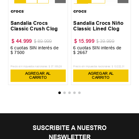
25-26
Sandalia Crocs
Sandalia Crocs Niño
Classic Crush Clog
Classic Lined Clog
$
44
.
999
$
15
.
999
$
89
.
999
$
39
.
999
6
cuotas SIN interés de
6
cuotas SIN interés de
6
$
7500
$
2667
$
Precio sin impuestos nacionales:
$
37
.
189
,
26
Precio sin impuestos nacionales:
$
13
.
222
,
31
Pr
AGREGAR AL
AGREGAR AL
CARRITO
CARRITO
SUSCRIBITE A NUESTRO
NESWLETTER