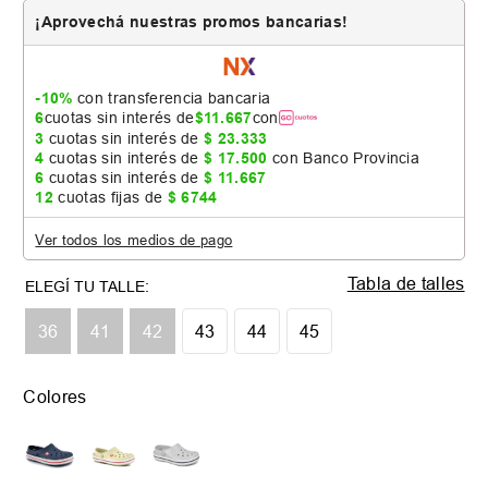
¡Aprovechá nuestras promos bancarias!
-10%
con transferencia bancaria
6
cuotas sin interés de
$
11
.
667
con
3
cuotas sin interés de
$
23
.
333
4
cuotas sin interés de
$
17
.
500
con Banco Provincia
6
cuotas sin interés de
$
11
.
667
12
cuotas fijas de
$
6744
Ver todos los medios de pago
Tabla de talles
36
41
42
43
44
45
Colores