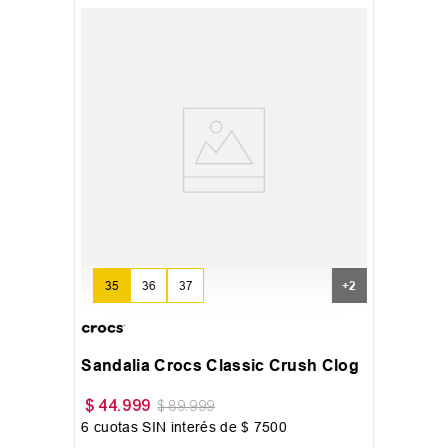
35
36
37
+
2
Sandalia Crocs Classic Crush Clog
$
44
.
999
$
89
.
999
6
cuotas SIN interés de
$
7500