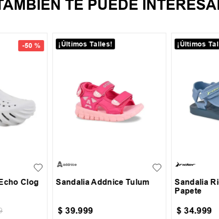
TAMBIEN TE PUEDE INTERESA
¡Últimos Talles!
¡Últimos Tal
-
50 %
42
+
1
23
24
25
26
27
27.5
29
 Echo Clog
Sandalia Addnice Tulum
Sandalia Ri
Papete
$
39
.
999
$
34
.
999
9