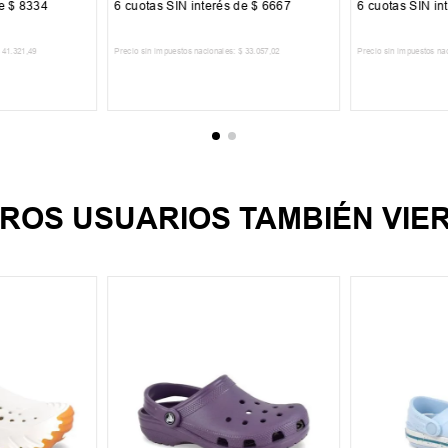
de
$
8334
6
cuotas SIN interés de
$
6667
6
cuotas SIN in
41
.
321
,
49
Precio sin impuestos nacionales:
$
33
.
057
,
02
Precio sin impuestos na
CARRITO
AGREGAR AL CARRITO
AGREGA
ROS USUARIOS TAMBIÉN VIE