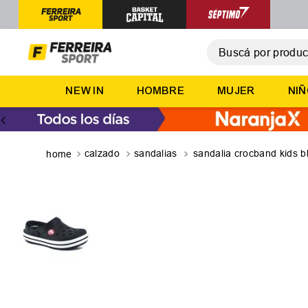
Buscá por producto,
T
NEW IN
HOMBRE
MUJER
NI
1
.
2
.
3
.
calzado
sandalias
sandalia crocband kids b
4
.
5
.