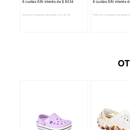
00
6
cuotas SIN interés de
$
8334
6
cuotas SIN interés 
Precio sin impuestos nacionales:
$
41
.
321
,
49
Precio sin impuestos nacionales:
$
TO
AGREGAR AL CARRITO
AGREGAR AL 
OT
39
-
50 %
sic