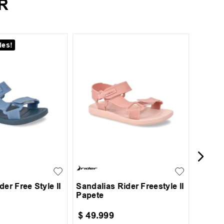
R
les!
38.5
44.5
Sandal
30
31
32
36
37
38
39
40
der Free Style II
Sandalias Rider Freestyle II
Papete
$
49
.
999
$
49
.