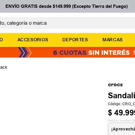
ENVÍO GRATIS desde $149.999 (Excepto Tierra del Fuego)
 categoría o marca
ÉRMINOS MÁS BUSCADOS
ÑO
ACCESORIOS
DEPORTES
MARCAS
botines
zapatillas
basquet
lack
zapatillas mujer
zapatillas adidas
Sandal
Código
:
CRO_C
$
49
.
99
Precio sin impuestos na
¡Aprovechá