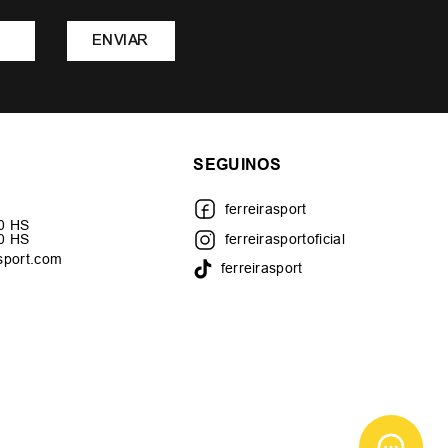
ENVIAR
SEGUINOS
ferreirasport
30 HS
00 HS
ferreirasportoficial
sport.com
ferreirasport