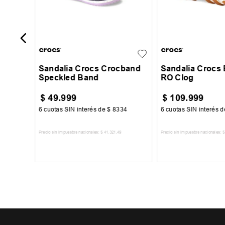
21-22
23-24
25-26
36
37
38
+
2
27-28
29-30
31-32
40
32-33
Sandalia Crocs Crocband
Sandalia Crocs
Speckled Band
RO Clog
$
49
.
999
$
109
.
999
34
6
cuotas SIN interés de
$
8334
6
cuotas SIN interés 
Precio sin impuestos nacionales:
$
41
.
321
,
49
Precio sin impuestos nacionales:
$
TO
AGREGAR AL CARRITO
AGREGAR AL 