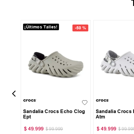
¡Últimos Talles!
+
2
-
50 %
sic
39
40
41
42
43
39
40
41
44
45
43
44
45
Sandalia Crocs Echo Clog
Sandalia Crocs
Ept
Atm
$
49
.
999
$
49
.
999
$
99
.
999
$
99
.
99