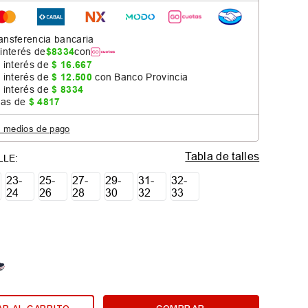
ansferencia bancaria
 interés de
$
8334
con
 interés de
$
16
.
667
 interés de
$
12
.
500
con Banco Provincia
 interés de
$
8334
jas de
$
4817
s medios de pago
Tabla de talles
23-
25-
27-
29-
31-
32-
24
26
28
30
32
33