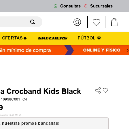
Consultas
Sucursales
OFERTAS🔥
FÚTBOL ⚽
ia Crocband Kids Black
10998C001_C4
9
cionales:
$
41
.
321
,
49
 nuestras promos bancarias!