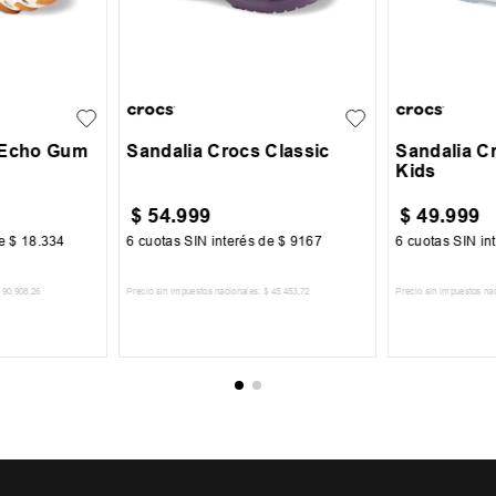
39
19-20
21-22
36
37
38
+
5
25-26
27-28
 Echo Gum
Sandalia Crocs Classic
Sandalia C
Kids
$
54
.
999
$
49
.
999
de
$
18
.
334
6
cuotas SIN interés de
$
9167
6
cuotas SIN in
90
.
908
,
26
Precio sin impuestos nacionales:
$
45
.
453
,
72
Precio sin impuestos na
CARRITO
AGREGAR AL CARRITO
AGREGA