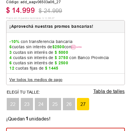
Código
:
add_aagv06503a06_27
$
14
.
999
$
24
.
999
Precio sin impuestos nacionales:
$
12
.
395
,
87
¡Aprovechá nuestras promos bancarias!
-10%
con transferencia bancaria
6
cuotas sin interés de
$
2500
con
3
cuotas sin interés de
$
5000
4
cuotas sin interés de
$
3750
con Banco Provincia
6
cuotas sin interés de
$
2500
12
cuotas fijas de
$
1445
Ver todos los medios de pago
Tabla de talles
22
23
24
25
26
27
1
¡Quedan
unidades!