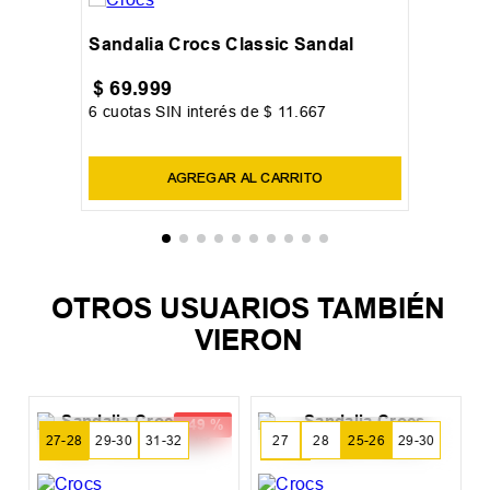
Sandalia Crocs Classic Sandal
$
69
.
999
6
cuotas SIN interés de
$
11
.
667
Precio sin impuestos nacionales:
$
57
.
850
,
41
AGREGAR AL CARRITO
OTROS USUARIOS TAMBIÉN
VIERON