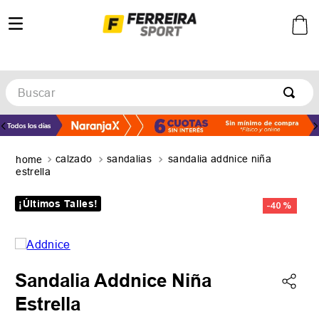
Buscar
TÉRMINOS MÁS BUSCADOS
1
.
botines
calzado
sandalias
sandalia addnice niña
2
.
zapatillas
estrella
3
.
basquet
¡Últimos Talles!
-
40 %
4
.
zapatillas mujer
5
.
zapatillas adidas
Sandalia Addnice Niña
Estrella