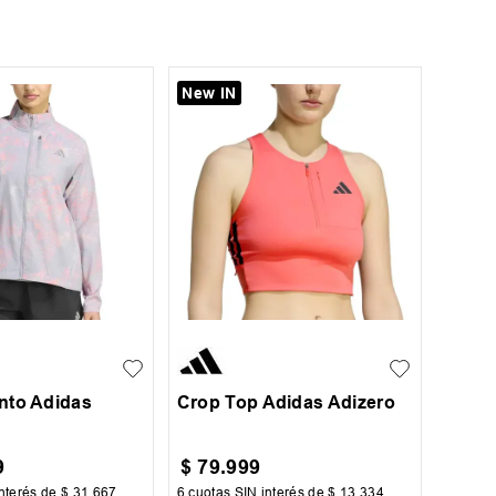
New IN
XL
XS
S
M
L
nto Adidas
Crop Top Adidas Adizero
9
$
79
.
999
nterés de
$
31
.
667
6
cuotas SIN interés de
$
13
.
334