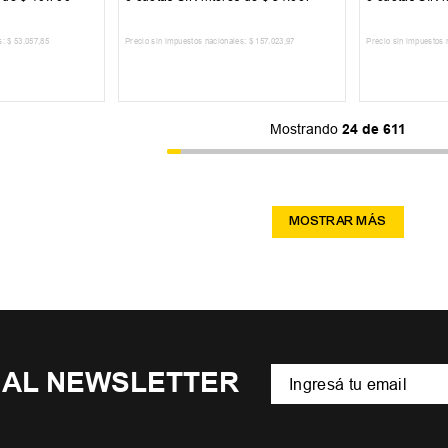
s:
$
53
.
057
,
85
Precio sin impuestos nacionales:
$
157
.
023
,
97
Precio sin impuestos 
 CARRITO
AGREGAR AL CARRITO
AGREG
Mostrando
24 de 611
MOSTRAR MÁS
 AL NEWSLETTER