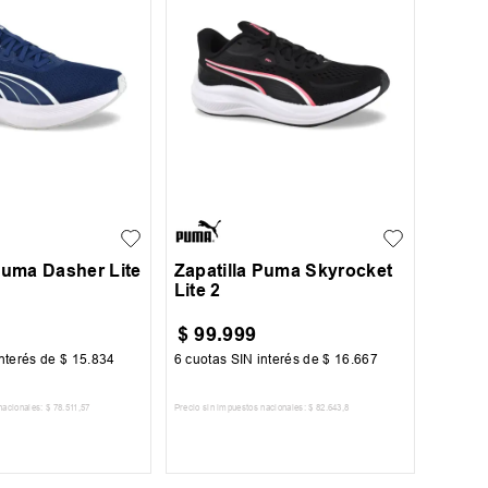
42
43
+
1
36
36.5
38
Puma Dasher Lite
Zapatilla Puma Skyrocket
Lite 2
$
99
.
999
nterés de
$
15
.
834
6
cuotas SIN interés de
$
16
.
667
nacionales:
$
78
.
511
,
57
Precio sin impuestos nacionales:
$
82
.
643
,
8
AR AL CARRITO
AGREGAR AL CARRITO