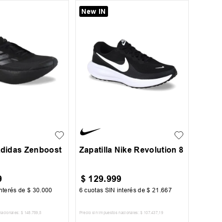
New IN
36.5
37.5
37.5
38
39
39.5
+
2
+
8
39.5
40
 Adidas Zenboost
Zapatilla Nike Revolution 8
9
$
129
.
999
nterés de
$
30
.
000
6
cuotas SIN interés de
$
21
.
667
nacionales:
$
148
.
759
,
5
Precio sin impuestos nacionales:
$
107
.
437
,
19