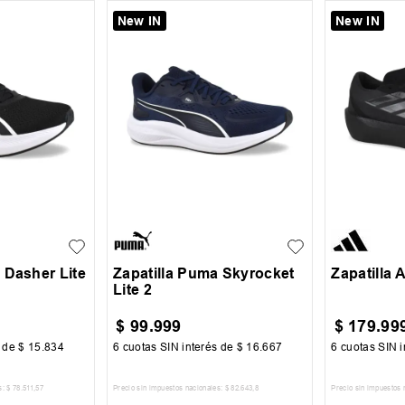
New IN
New IN
37
41
41.5
42
43
35.5
36
+
2
+
2
43.5
44
45
38
38.5
 Dasher Lite
Zapatilla Puma Skyrocket
Zapatilla
Lite 2
$
99
.
999
$
179
.
99
s de
$
15
.
834
6
cuotas SIN interés de
$
16
.
667
6
cuotas SIN i
s:
$
78
.
511
,
57
Precio sin impuestos nacionales:
$
82
.
643
,
8
Precio sin impuestos 