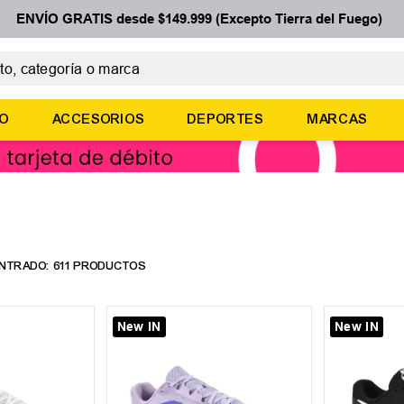
ENVÍO GRATIS desde $149.999 (Excepto Tierra del Fuego)
 categoría o marca
ÉRMINOS MÁS BUSCADOS
ÑO
ACCESORIOS
DEPORTES
MARCAS
botines
zapatillas
basquet
zapatillas mujer
zapatillas adidas
611
PRODUCTOS
New IN
New IN