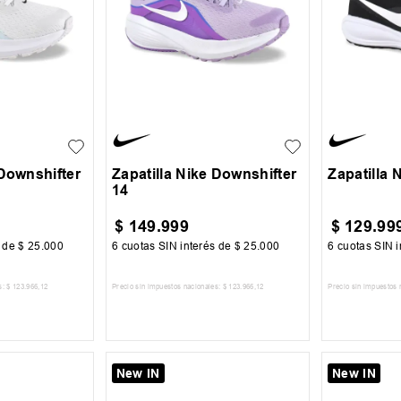
41
35.5
36
+
3
35.5
37
37.5
39
38
 Downshifter
Zapatilla Nike Downshifter
Zapatilla 
14
$
149
.
999
$
129
.
99
s de
$
25
.
000
6
cuotas SIN interés de
$
25
.
000
6
cuotas SIN i
s:
$
123
.
966
,
12
Precio sin impuestos nacionales:
$
123
.
966
,
12
Precio sin impuestos 
 CARRITO
AGREGAR AL CARRITO
AGREG
New IN
New IN