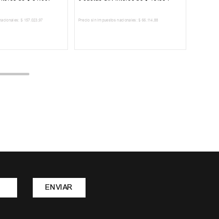
nacionales:
$
157
.
023
,
97
Precio sin impuestos nacionales:
$
66
.
114
,
88
AR AL CARRITO
AGREGAR AL CARRITO
ENVIAR