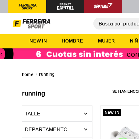
Buscá por producto,
T
NEW IN
HOMBRE
MUJER
NI
1
.
2
.
3
.
running
4
.
5
.
running
New IN
TALLE
19
21
21.5
DEPARTAMENTO