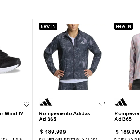
New IN
New IN
28
+
4
M
L
M
L
er Wind IV
Rompeviento Adidas
Rompevie
Adi365
Adi365
$
189
.
999
$
189
.
99
s de
$
10
.
700
6
cuotas SIN interés de
$
31
.
667
6
cuotas SIN i