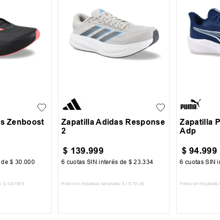
41
39
39.5
40
41
41
41.5
+
4
+
5
41.5
43.5
44
as Zenboost
Zapatilla Adidas Response
Zapatilla 
2
Adp
$
139
.
999
$
94
.
999
s de
$
30
.
000
6
cuotas SIN interés de
$
23
.
334
6
cuotas SIN i
s:
$
148
.
759
,
5
Precio sin impuestos nacionales:
$
115
.
701
,
65
Precio sin impuestos 
 CARRITO
AGREGAR AL CARRITO
AGREG