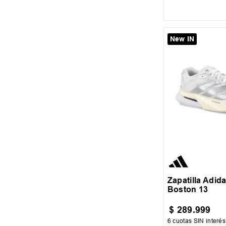
AGREGAR AL
New IN
35.5
36
36.5
38
Zapatilla Adid
Boston 13
$
289
.
999
6
cuotas SIN interé