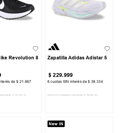
37
37.5
+
4
36
36.5
37.5
38
38.5
Nike Revolution 8
Zapatilla Adidas Adistar 5
9
$
229
.
999
nterés de
$
21
.
667
6
cuotas SIN interés de
$
38
.
334
nacionales:
$
107
.
437
,
19
Precio sin impuestos nacionales:
$
190
.
081
,
82
AR AL CARRITO
AGREGAR AL CARRITO
New IN