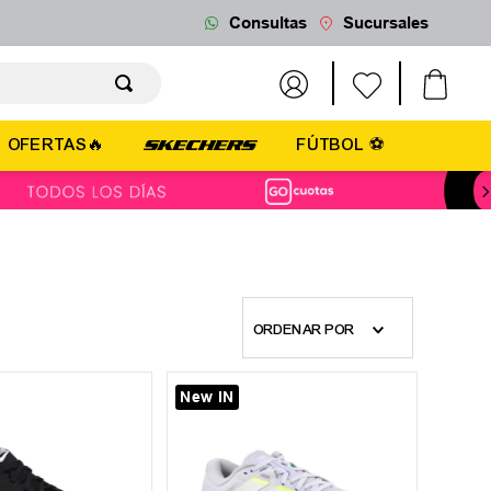
Consultas
Sucursales
OFERTAS🔥
FÚTBOL ⚽
ORDENAR POR
New IN