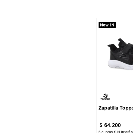
New IN
25
26
27
29
Zapatilla Topp
$
64
.
200
6
cuotas SIN interé