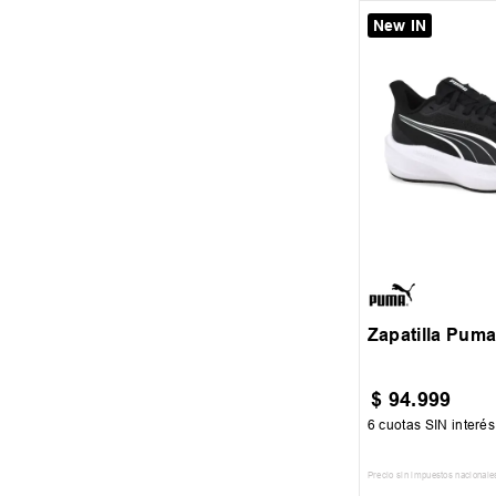
New IN
35
36
36.5
37.5
38
39
Zapatilla Puma
$
94
.
999
6
cuotas SIN interé
Precio sin impuestos nacionale