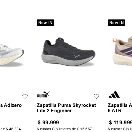
 CARRITO
AGREGAR AL CARRITO
AGREG
New IN
New IN
37.5
41.5
42
43
43.5
35.5
36
+
4
+
1
44
45
38
as Adizero
Zapatilla Puma Skyrocket
Zapatilla 
Lite 2 Engineer
6 ATR
$
99
.
999
$
119
.
99
s de
$
48
.
334
6
cuotas SIN interés de
$
16
.
667
6
cuotas SIN i