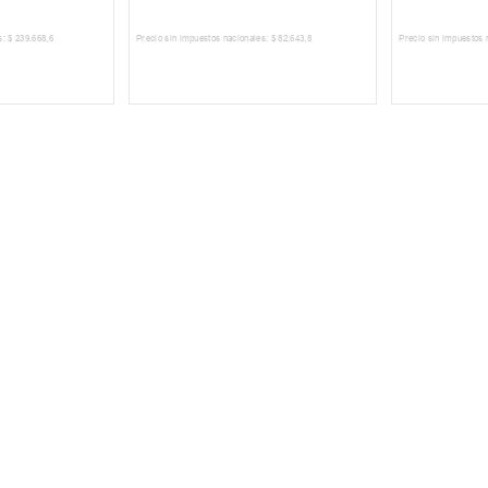
s:
$
239
.
668
,
6
Precio sin impuestos nacionales:
$
82
.
643
,
8
Precio sin impuestos 
 CARRITO
AGREGAR AL CARRITO
AGREG