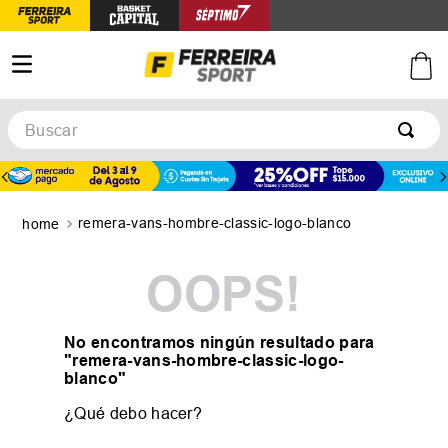
Buscar
TÉRMINOS MÁS BUSCADOS
1
.
botines
remera-vans-hombre-classic-logo-blanco
2
.
zapatillas
3
.
basquet
OOPS!
4
.
zapatillas mujer
5
.
zapatillas adidas
No encontramos ningún resultado para
"
remera-vans-hombre-classic-logo-
blanco
"
¿Qué debo hacer?