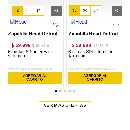
35
36
37
40
41
42
+
3
+
2
38
39
Zapatilla Head Detroit
Zapatilla Head Detroit
$
59
.
999
$
59
.
999
$
69
.
999
$
69
.
999
6
cuotas SIN interés de
6
cuotas SIN interés de
$
10
.
000
$
10
.
000
Precio sin impuestos nacionales:
$
49
.
585
,
95
Precio sin impuestos nacionales:
$
49
.
585
,
95
AGREGAR AL
AGREGAR AL
CARRITO
CARRITO
VER MÁS OFERTAS