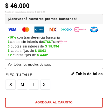
$
46
.
000
Precio sin impuestos nacionales:
$
38
.
016
,
53
¡Aprovechá nuestras promos bancarias!
-10%
con transferencia bancaria
6
cuotas sin interés de
$
7667
con
3
cuotas sin interés de
$
15
.
334
6
cuotas fijas de
$
8863
12
cuotas fijas de
$
4432
Ver todos los medios de pago
📏 Tabla de talles
S
M
L
XL
AGREGAR AL CARRITO