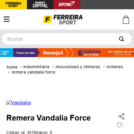
Buscar
TÉRMINOS MÁS BUSCADOS
1
.
botines
indumentaria
musculosas y remeras
remeras
2
.
basquet
remera vandalia force
3
.
zapatillas mujer
4
.
zapatillas adidas
5
.
medias
Remera Vandalia Force
Código
:
va_4076blanco_S