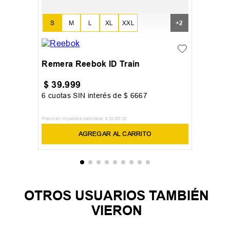
S
M
L
XL
XXL
+
2
Remera Reebok ID Train
$
39
.
999
6
cuotas SIN interés de
$
6667
Precio sin impuestos nacionales:
$
33
.
057
,
02
AGREGAR AL CARRITO
OTROS USUARIOS TAMBIÉN
VIERON