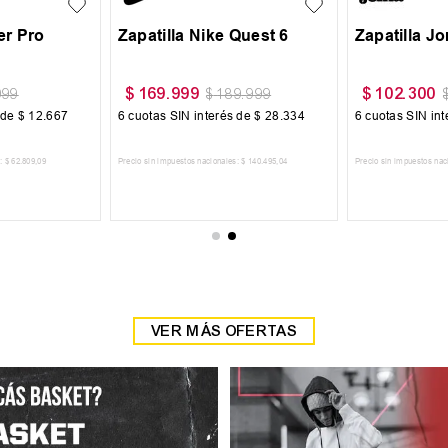
$
59
.
999
$
54
.
900
$
69
.
999
$
64
.
900
6
cuotas SIN interés de
$
10
.
000
6
cuotas SIN interés de
$
9150
AGREGAR AL CARRITO
AGREGAR AL CARRITO
VER MÁS OFERTAS