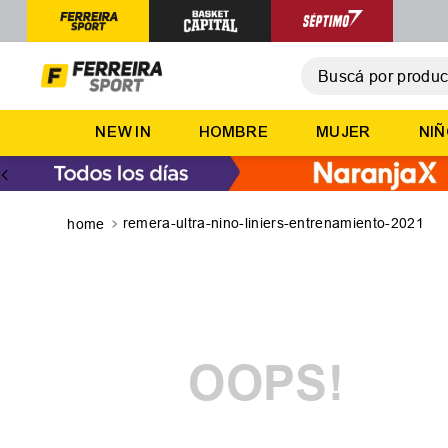
Buscá por producto,
T
NEW IN
HOMBRE
MUJER
NI
1
.
2
.
3
.
remera-ultra-nino-liniers-entrenamiento-2021
4
.
5
.
OOPS!