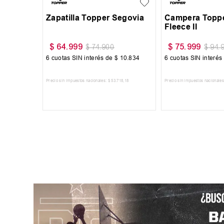
Buzo Vandalia Termopolar
$
55
.
300
$
79
.
000
$
59
.
999
$
69
.
999
6
cuotas SIN interés de
$
9217
6
cuotas SIN interés de
$
10
.
000
Precio sin impuestos nacionales:
$
45
.
702
,
48
AGREGAR AL CARRITO
AGREGAR AL CARRITO