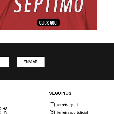
ENVIAR
SEGUINOS
ferreirasport
30 HS
00 HS
ferreirasportoficial