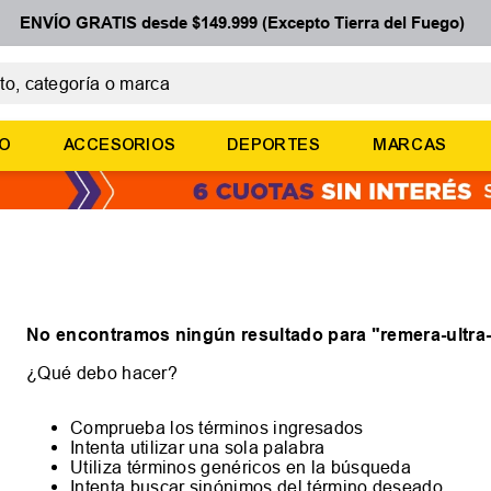
ENVÍO GRATIS desde $149.999 (Excepto Tierra del Fuego)
 categoría o marca
ÉRMINOS MÁS BUSCADOS
ÑO
ACCESORIOS
DEPORTES
MARCAS
botines
zapatillas
basquet
zapatillas mujer
zapatillas adidas
No encontramos ningún resultado para "
remera-ultra
¿Qué debo hacer?
Comprueba los términos ingresados
Intenta utilizar una sola palabra
Utiliza términos genéricos en la búsqueda
Intenta buscar sinónimos del término deseado