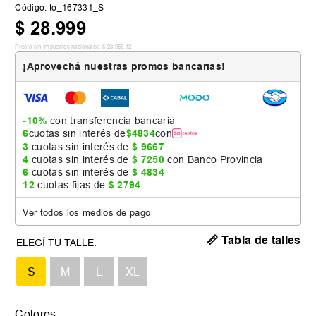
Código
:
to_167331_S
$
28
.
999
Precio sin impuestos nacionales:
$
23
.
966
,
12
¡Aprovechá nuestras promos bancarias!
-10%
con transferencia bancaria
6
cuotas sin interés de
$
4834
con
3
cuotas sin interés de
$
9667
4
cuotas sin interés de
$
7250
con Banco Provincia
6
cuotas sin interés de
$
4834
12
cuotas fijas de
$
2794
Ver todos los medios de pago
📏 Tabla de talles
S
M
L
XL
Colores