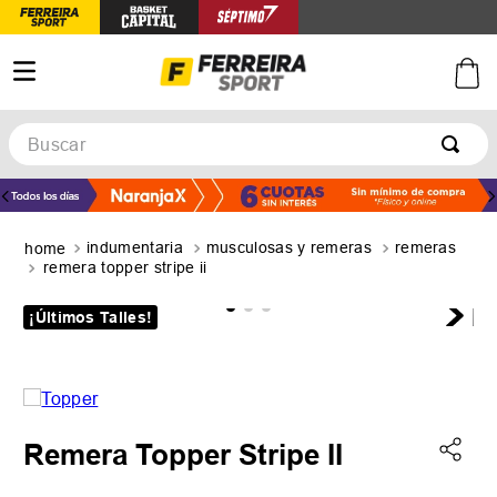
Buscar
TÉRMINOS MÁS BUSCADOS
1
.
botines
indumentaria
musculosas y remeras
remeras
2
.
zapatillas
remera topper stripe ii
3
.
basquet
¡Últimos Talles!
4
.
zapatillas mujer
5
.
zapatillas adidas
Remera Topper Stripe II