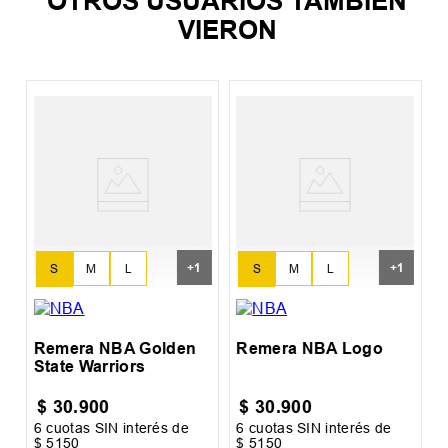
OTROS USUARIOS TAMBIÉN
VIERON
S
+
1
+
1
S
M
L
S
M
L
XL
XL
Remera NBA Golden
Remera NBA Logo
State Warriors
$
30
.
900
$
30
.
900
6
cuotas SIN interés de
6
cuotas SIN interés de
6
$
5150
$
5150
$