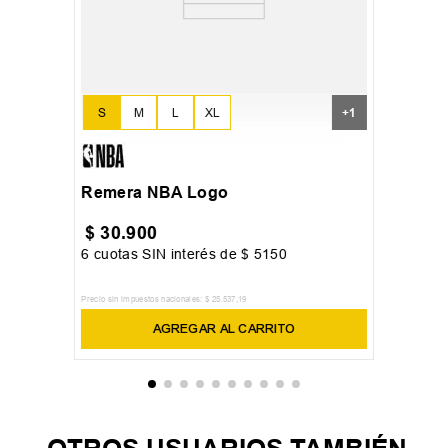
S
M
L
XL
+
1
Remera NBA Logo
$
30
.
900
6
cuotas SIN interés de
$
5150
Precio sin impuestos nacionales:
$
25
.
537
,
19
AGREGAR AL CARRITO