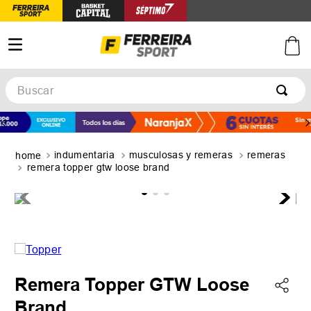
Buscar
TÉRMINOS MÁS BUSCADOS
1
.
botines
indumentaria
musculosas y remeras
remeras
2
.
zapatillas
remera topper gtw loose brand
3
.
basquet
4
.
zapatillas mujer
5
.
zapatillas adidas
Remera Topper GTW Loose
Brand