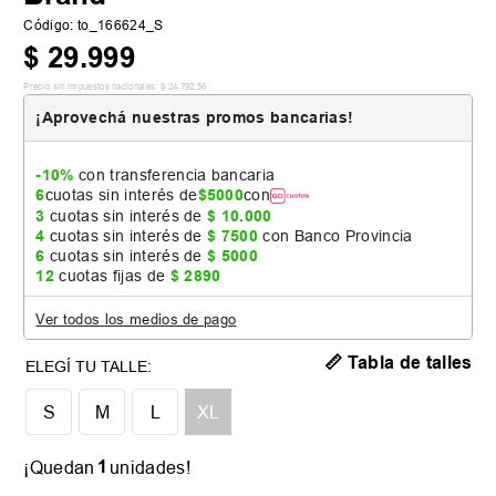
Código
:
to_166624_S
$
29
.
999
Precio sin impuestos nacionales:
$
24
.
792
,
56
¡Aprovechá nuestras promos bancarias!
-10%
con transferencia bancaria
6
cuotas sin interés de
$
5000
con
3
cuotas sin interés de
$
10
.
000
4
cuotas sin interés de
$
7500
con Banco Provincia
6
cuotas sin interés de
$
5000
12
cuotas fijas de
$
2890
Ver todos los medios de pago
📏 Tabla de talles
S
M
L
XL
1
¡Quedan
unidades!