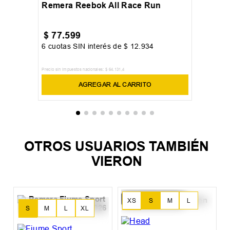
S
M
L
XL
+
1
Remera Reebok All Race Run
$
77
.
599
6
cuotas SIN interés de
$
12
.
934
Precio sin impuestos nacionales:
$
64
.
131
,
4
AGREGAR AL CARRITO