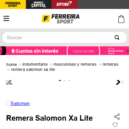
Buscar
TÉRMINOS MÁS BUSCADOS
1
.
botines
indumentaria
musculosas y remeras
remeras
2
.
zapatillas
remera salomon xa lite
3
.
basquet
4
.
zapatillas mujer
5
.
zapatillas adidas
Remera Salomon Xa Lite