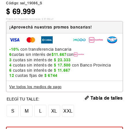
Código
:
sal_19086_S
$
69
.
999
Precio sin impuestos nacionales:
$
57
.
850
,
41
¡Aprovechá nuestras promos bancarias!
-10%
con transferencia bancaria
6
cuotas sin interés de
$
11
.
667
con
3
cuotas sin interés de
$
23
.
333
4
cuotas sin interés de
$
17
.
500
con Banco Provincia
6
cuotas sin interés de
$
11
.
667
12
cuotas fijas de
$
6744
Ver todos los medios de pago
📏 Tabla de talles
S
M
L
XL
XXL