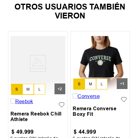
OTROS USUARIOS TAMBIÉN
VIERON
C
+
1
S
M
L
+
2
S
M
L
XL
XL
XXL
Remera Converse
Remera Reebok Chill
Boxy Fit
Athlete
$
49
.
999
$
44
.
999