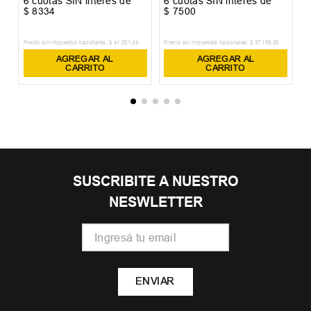
6
cuotas SIN interés de
6
cuotas SIN interés de
6
$
8334
$
7500
$
Precio sin impuestos nacionales:
$
41
.
321
,
49
Precio sin impuestos nacionales:
$
37
.
189
,
26
Pr
AGREGAR AL
AGREGAR AL
CARRITO
CARRITO
SUSCRIBITE A NUESTRO
NESWLETTER
ENVIAR