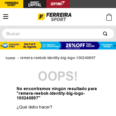
Buscar
TÉRMINOS MÁS BUSCADOS
1
.
botines
remera-reebok-identity-big-logo-100240897
2
.
zapatillas
3
.
basquet
OOPS!
4
.
zapatillas mujer
5
.
zapatillas adidas
No encontramos ningún resultado para
"
remera-reebok-identity-big-logo-
100240897
"
¿Qué debo hacer?