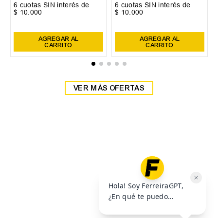
35
36
37
38
40
41
42
39
Zapatilla Head Detroit
Zapatilla Head Detroit
$
59
.
999
$
59
.
999
$
69
.
999
$
69
.
999
6
cuotas SIN interés de
6
cuotas SIN interés de
$
10
.
000
$
10
.
000
Precio sin impuestos nacionales:
$
49
.
585
,
95
Precio sin impuestos nacionales:
$
49
.
585
,
95
AGREGAR AL
AGREGAR AL
CARRITO
CARRITO
VER MÁS OFERTAS