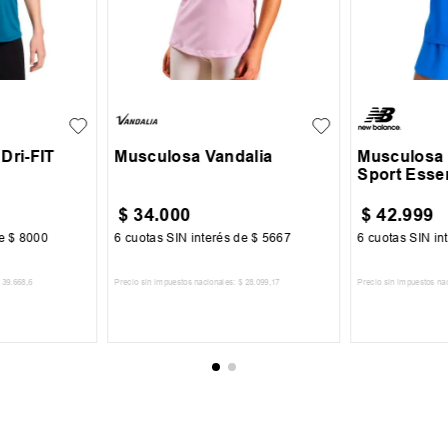
XL
S
M
L
XL
S
M
Dri-FIT
Musculosa Vandalia
Musculosa
Sport Essen
$
34
.
000
$
42
.
999
de
$
8000
6
cuotas SIN interés de
$
5667
6
cuotas SIN in
39
.
668
,
6
Precio sin impuestos nacionales:
$
28
.
099
,
17
Precio sin impuestos na
CARRITO
AGREGAR AL CARRITO
AGREGA