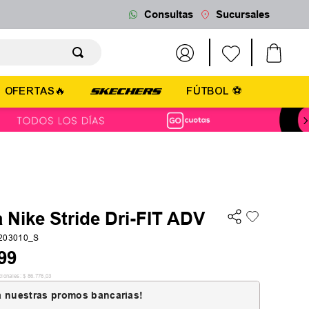
Consultas
Sucursales
OFERTAS🔥
FÚTBOL ⚽
Nike Stride Dri-FIT ADV
5203010_S
99
cionales:
$
86
.
776
,
03
 nuestras promos bancarias!