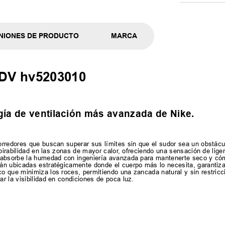
NIONES DE PRODUCTO
MARCA
ADV hv5203010
gía de ventilación más avanzada de Nike.
rredores que buscan superar sus límites sin que el sudor sea un obstácul
pirabilidad en las zonas de mayor calor, ofreciendo una sensación de liger
e absorbe la humedad con ingeniería avanzada para mantenerte seco y c
án ubicadas estratégicamente donde el cuerpo más lo necesita, garantizan
o que minimiza los roces, permitiendo una zancada natural y sin restric
r la visibilidad en condiciones de poca luz.