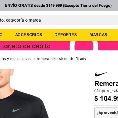
ENVÍO GRATIS desde $149.999 (Excepto Tierra del Fuego)
 categoría o marca
ÉRMINOS MÁS BUSCADOS
ÑO
ACCESORIOS
DEPORTES
MARCAS
botines
zapatillas
basquet
ras y musculosas
remera nike stride dri-fit adv
zapatillas mujer
zapatillas adidas
Remera 
Código
:
ni_hv
$
104
.
9
Precio sin impuestos na
¡Aprovechá