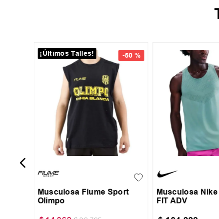
¡Últimos Talles!
-
50 %
-
40 %
Mujer
S
M
L
XL
XXL
S
M
L
Musculosa Fiume Sport
Musculosa Nike 
Olimpo
FIT ADV