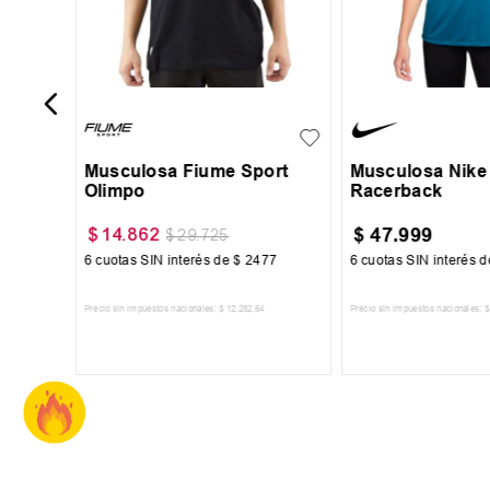
S
M
L
XL
XXL
S
M
L
Musculosa Fiume Sport
Musculosa Nike 
Olimpo
Racerback
$
47
.
999
$
14
.
862
$
29
.
725
99
6
cuotas SIN interés de
$
2477
6
cuotas SIN interés 
Precio sin impuestos nacionales:
$
12
.
282
,
64
Precio sin impuestos nacionales:
$
TO
AGREGAR AL CARRITO
AGREGAR AL 