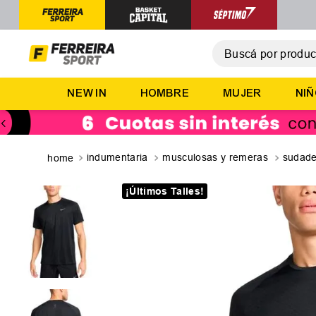
Buscá por producto,
T
NEW IN
HOMBRE
MUJER
NI
1
.
2
.
3
.
indumentaria
musculosas y remeras
sudade
4
.
¡Últimos Talles!
5
.