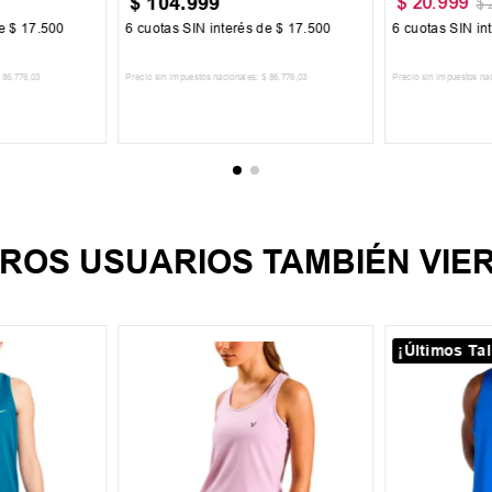
$
104
.
999
$
20
.
999
$
de
$
17
.
500
6
cuotas SIN interés de
$
17
.
500
6
cuotas SIN in
86
.
776
,
03
Precio sin impuestos nacionales:
$
86
.
776
,
03
Precio sin impuestos na
CARRITO
AGREGAR AL CARRITO
AGREGA
ROS USUARIOS TAMBIÉN VIE
¡Últimos Tal