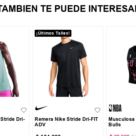
TAMBIEN TE PUEDE INTERESA
¡Últimos Talles!
XL
S
M
L
XL
XXL
XS
S
Stride Dri-
Remera Nike Stride Dri-FIT
Musculosa
ADV
Bulls