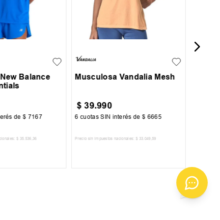
L
XL
S
M
L
XL
 New Balance
Musculosa Vandalia Mesh
tials
$
39
.
990
$
33
.
6
terés de
$
7167
6
cuotas SIN interés de
$
6665
6
cuotas 
cionales:
$
35
.
536
,
36
Precio sin impuestos nacionales:
$
33
.
049
,
59
Precio sin im
R AL CARRITO
AGREGAR AL CARRITO
A