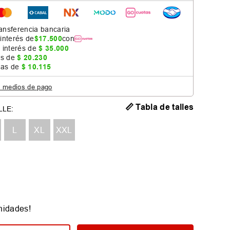
ansferencia bancaria
 interés de
$
17
.
500
con
 interés de
$
35
.
000
as de
$
20
.
230
jas de
$
10
.
115
s medios de pago
📏 Tabla de talles
L
XL
XXL
nidades!