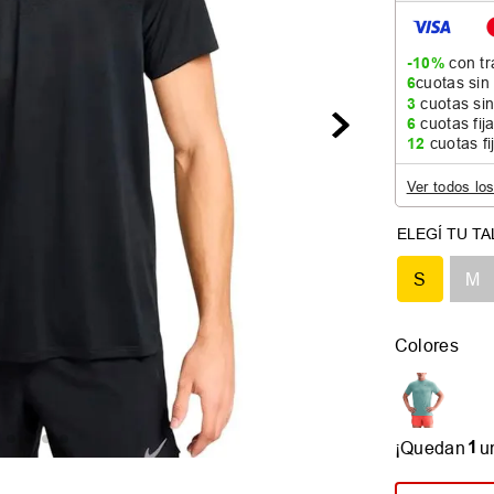
-10%
con tr
6
cuotas sin
3
cuotas sin
6
cuotas fij
12
cuotas fi
Ver todos lo
S
M
Colores
1
¡Quedan
u