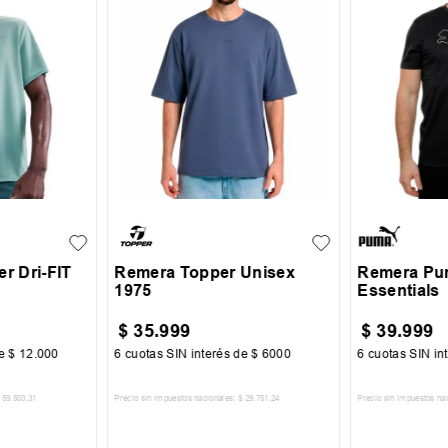
XL
S
M
L
XL
S
M
r Dri-FIT
Remera Topper Unisex
Remera Pu
1975
Essentials
$
35
.
999
$
39
.
999
de
$
12
.
000
6
cuotas SIN interés de
$
6000
6
cuotas SIN in
59
.
503
,
31
Precio sin impuestos nacionales:
$
29
.
751
,
24
Precio sin impuestos na
CARRITO
AGREGAR AL CARRITO
AGREGA