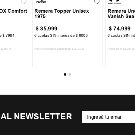
BOX Comfort
Remera Topper Unisex
Remera Un
1975
Vanish Sea
$
35
.
999
$
74
.
999
de
$
7984
6
cuotas SIN interés de
$
6000
6
cuotas SIN in
39
.
586
,
78
Precio sin impuestos nacionales:
$
29
.
751
,
24
Precio sin impuestos na
CARRITO
AGREGAR AL CARRITO
AGREGA
 AL NEWSLETTER