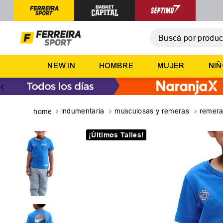
Buscá por producto,
T
NEW IN
HOMBRE
MUJER
NI
1
.
2
.
3
.
indumentaria
musculosas y remeras
remer
4
.
¡Últimos Talles!
5
.