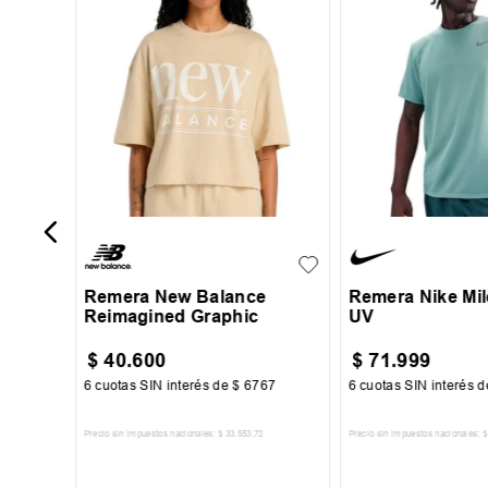
a Niño
XS
S
M
L
XL
S
M
L
Remera New Balance
Remera Nike Mile
Reimagined Graphic
UV
$
40
.
600
$
71
.
999
67
6
cuotas SIN interés de
$
6767
6
cuotas SIN interés 
Precio sin impuestos nacionales:
$
33
.
553
,
72
Precio sin impuestos nacionales:
$
TO
AGREGAR AL CARRITO
AGREGAR AL 