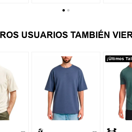
ROS USUARIOS TAMBIÉN VIE
¡Últimos Tal
XL
S
M
L
XL
S
M