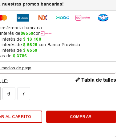
 nuestras promos bancarias!
ansferencia bancaria
 interés de
$
6550
con
 interés de
$
13
.
100
 interés de
$
9825
con Banco Provincia
 interés de
$
6550
jas de
$
3786
s medios de pago
📏 Tabla de talles
6
7
R AL CARRITO
COMPRAR