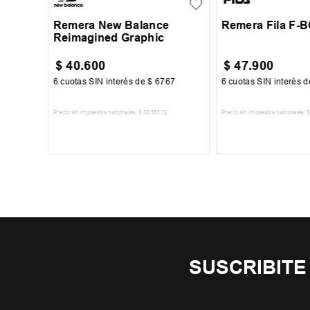
Remera New Balance
Remera Fila F-
Reimagined Graphic
$
40
.
600
$
47
.
900
34
6
cuotas SIN interés de
$
6767
6
cuotas SIN interés 
Precio sin impuestos nacionales:
$
33
.
553
,
72
Precio sin impuestos nacionales:
$
TO
AGREGAR AL CARRITO
AGREGAR AL 
SUSCRIBITE