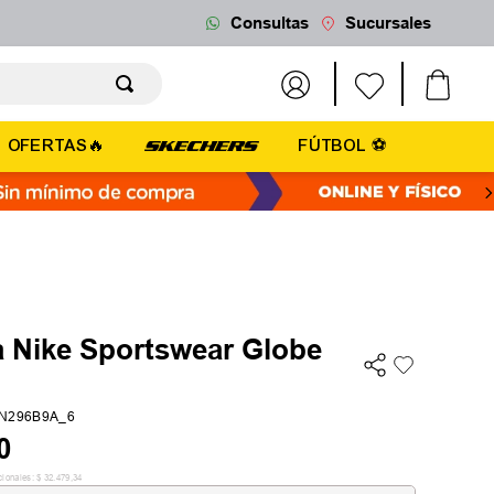
Consultas
Sucursales
OFERTAS🔥
FÚTBOL ⚽
 Nike Sportswear Globe
6N296B9A_6
0
cionales:
$
32
.
479
,
34