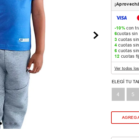
¡Aprovechá
-10%
con tr
6
cuotas sin
3
cuotas sin
4
cuotas sin
6
cuotas sin
12
cuotas fi
Ver todos lo
4
5
AGREGA