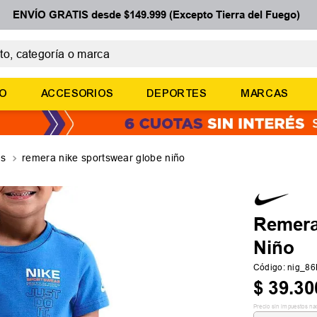
ENVÍO GRATIS desde $149.999 (Excepto Tierra del Fuego)
 categoría o marca
ÉRMINOS MÁS BUSCADOS
ÑO
ACCESORIOS
DEPORTES
MARCAS
botines
basquet
zapatillas mujer
as
remera nike sportswear globe niño
zapatillas adidas
medias
Remera
Niño
Código
:
nig_8
$
39
.
30
Precio sin impuestos na