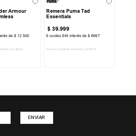
der Armour
Remera Puma Tad
mless
Essentials
$
39
.
999
$
35
.
terés de
$
12
.
500
6
cuotas SIN interés de
$
6667
6
cuotas 
cionales:
$
61
.
982
,
64
Precio sin impuestos nacionales:
$
33
.
057
,
02
Precio sin im
R AL CARRITO
AGREGAR AL CARRITO
A
ENVIAR