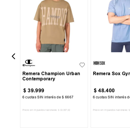
e AD
S
M
L
XL
XXL
S
M
L
Remera Champion Urban
Remera Sox Gy
Contemporary
$
39
.
999
$
48
.
400
00
6
cuotas SIN interés de
$
6667
6
cuotas SIN interés 
Precio sin impuestos nacionales:
$
33
.
057
,
02
Precio sin impuestos nacionales:
$
TO
AGREGAR AL CARRITO
AGREGAR AL 