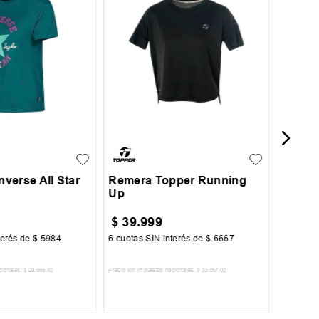
Remer
Essent
L
XL
S
M
L
XL
verse All Star
Remera Topper Running
Up
$
39
.
999
$
39
.
terés de
$
5984
6
cuotas SIN interés de
$
6667
6
cuotas 
cionales:
$
29
.
669
,
42
Precio sin impuestos nacionales:
$
33
.
057
,
02
Precio sin im
R AL CARRITO
AGREGAR AL CARRITO
A