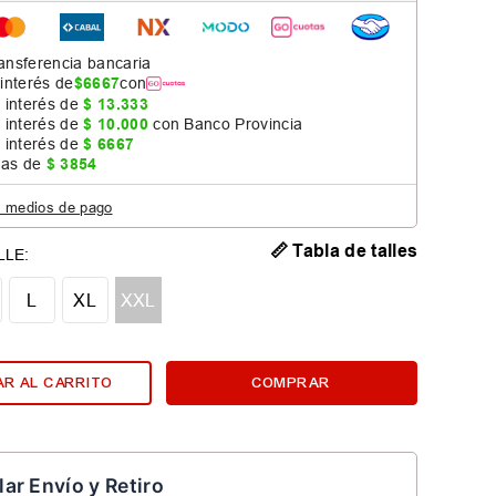
ansferencia bancaria
 interés de
$
6667
con
 interés de
$
13
.
333
 interés de
$
10
.
000
con Banco Provincia
 interés de
$
6667
jas de
$
3854
s medios de pago
📏 Tabla de talles
L
XL
XXL
R AL CARRITO
COMPRAR
lar Envío y Retiro