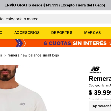
ENVÍO GRATIS desde $149.999 (Excepto Tierra del Fuego)
 categoría o marca
ÉRMINOS MÁS BUSCADOS
ÑO
ACCESORIOS
DEPORTES
MARCAS
botines
zapatillas
basquet
as
remera new balance small logo
zapatillas mujer
zapatillas adidas
Remera
Código
:
nb_mt
$
39
.
99
Precio sin impuestos na
¡Aprovechá