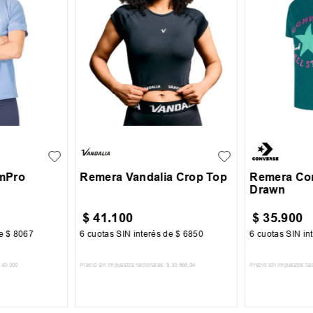
XL
S
M
L
XL
S
M
mPro
Remera Vandalia Crop Top
Remera Con
Drawn
$
41
.
100
$
35
.
900
de
$
8067
6
cuotas SIN interés de
$
6850
6
cuotas SIN in
40
.
000
Precio sin impuestos nacionales:
$
33
.
966
,
94
Precio sin impuestos na
CARRITO
AGREGAR AL CARRITO
AGREGA