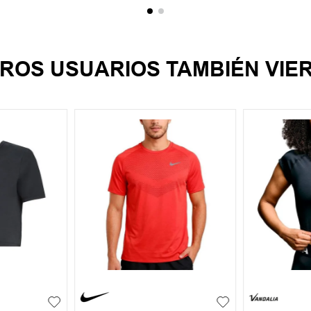
ROS USUARIOS TAMBIÉN VIE
XL
S
M
L
XL
S
M