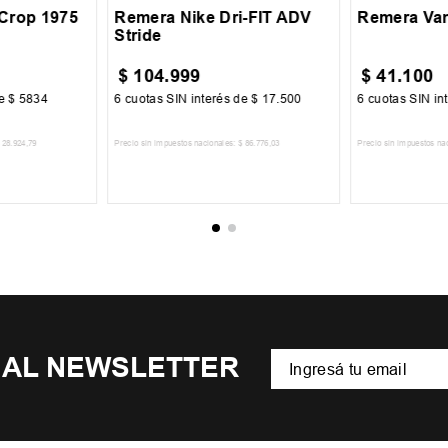
Crop 1975
Remera Nike Dri-FIT ADV
Remera Van
Stride
$
104
.
999
$
41
.
100
de
$
5834
6
cuotas SIN interés de
$
17
.
500
6
cuotas SIN in
28
.
924
,
79
Precio sin impuestos nacionales:
$
86
.
776
,
03
Precio sin impuestos na
CARRITO
AGREGAR AL CARRITO
AGREGA
 AL NEWSLETTER