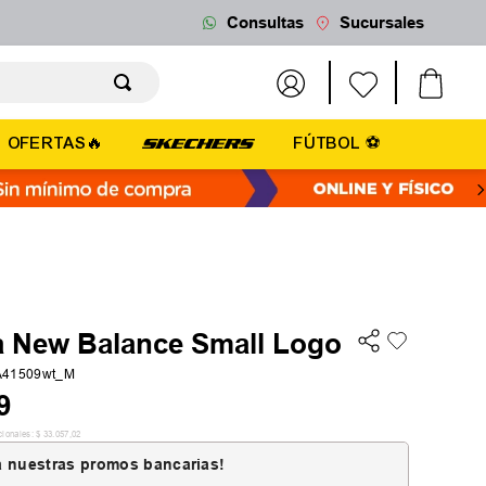
Consultas
Sucursales
OFERTAS🔥
FÚTBOL ⚽
 New Balance Small Logo
A41509wt_M
9
cionales:
$
33
.
057
,
02
 nuestras promos bancarias!