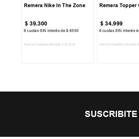
Remera Nike In The Zone
Remera Topper 
$
39
.
300
$
34
.
999
00
6
cuotas SIN interés de
$
6550
6
cuotas SIN interés 
Precio sin impuestos nacionales:
$
32
.
479
,
34
Precio sin impuestos nacionales:
$
TO
AGREGAR AL CARRITO
AGREGAR AL 
SUSCRIBITE