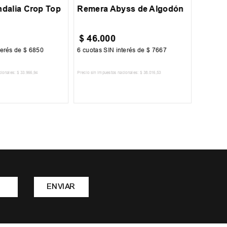
dalia Crop Top
Remera Abyss de Algodón
$
46
.
000
$
35
.
terés de
$
6850
6
cuotas SIN interés de
$
7667
6
cuotas 
cionales:
$
33
.
966
,
94
Precio sin impuestos nacionales:
$
38
.
016
,
53
Precio sin im
R AL CARRITO
AGREGAR AL CARRITO
A
ENVIAR