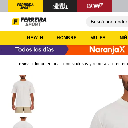
Buscá por producto,
T
NEW IN
HOMBRE
MUJER
NI
1
.
2
.
3
.
indumentaria
musculosas y remeras
remer
4
.
5
.