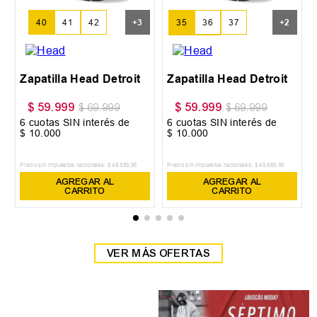
35
36
37
40
41
42
+
3
+
2
38
39
Zapatilla Head Detroit
Zapatilla Head Detroit
$
59
.
999
$
59
.
999
$
69
.
999
$
69
.
999
6
cuotas SIN interés de
6
cuotas SIN interés de
$
10
.
000
$
10
.
000
Precio sin impuestos nacionales:
$
49
.
585
,
95
Precio sin impuestos nacionales:
$
49
.
585
,
95
AGREGAR AL
AGREGAR AL
CARRITO
CARRITO
VER MÁS OFERTAS