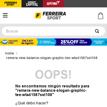
Buscar
TÉRMINOS MÁS BUSCADOS
1
.
botines
2
.
zapatillas
remera-new-balance-slogan-graphic-tee-wta41587sst108
3
.
basquet
OOPS!
4
.
zapatillas mujer
5
.
zapatillas adidas
No encontramos ningún resultado para
"
remera-new-balance-slogan-graphic-
tee-wta41587sst108
"
¿Qué debo hacer?