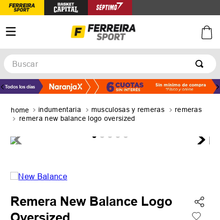
Buscar
TÉRMINOS MÁS BUSCADOS
1
.
botines
indumentaria
musculosas y remeras
remeras
2
.
basquet
remera new balance logo oversized
3
.
zapatillas mujer
4
.
zapatillas adidas
5
.
medias
Remera New Balance Logo
Oversized