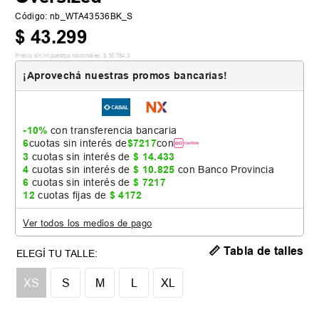
Código
:
nb_WTA43536BK_S
$
43
.
299
Precio sin impuestos nacionales:
$
35
.
784
,
3
¡Aprovechá nuestras promos bancarias!
-10%
con transferencia bancaria
6
cuotas sin interés de
$
7217
con
3
cuotas sin interés de
$
14
.
433
4
cuotas sin interés de
$
10
.
825
con Banco Provincia
6
cuotas sin interés de
$
7217
12
cuotas fijas de
$
4172
Ver todos los medios de pago
📏 Tabla de talles
XS
S
M
L
XL