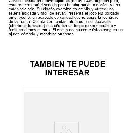
Confeccionada en suave tejido de jersey 100% algodón puro,
esta remera está diseñada para brindar máximo confort y una
caída relajada. Su diseño oversize es amplio y ofrece una
silueta holgada y fácil de llevar. Presenta el logo NB bordado
en el pecho, un acabado de calidad que refuerza la identidad
de la marca. Cuenta con fendas laterales en el dobladillo
(aberturas laterales) que añaden un toque contemporáneo y
facilitan el movimiento. El cuello acanalado clásico asegura un
ajuste cómodo y mantiene su forma.
TAMBIEN TE PUEDE
INTERESAR