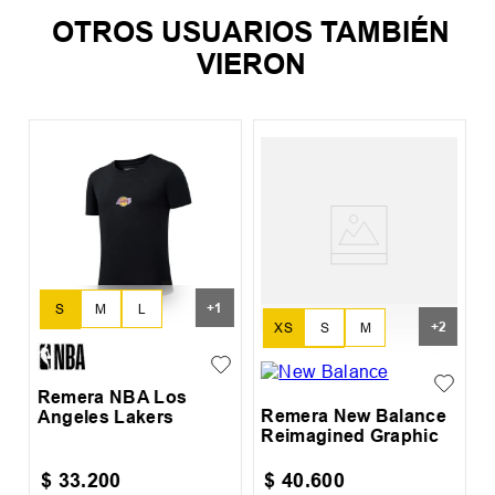
OTROS USUARIOS TAMBIÉN
VIERON
R
C
+
1
S
M
L
+
2
XS
S
M
XL
L
XL
Remera NBA Los
Remera New Balance
Angeles Lakers
Reimagined Graphic
$
33
.
200
$
40
.
600