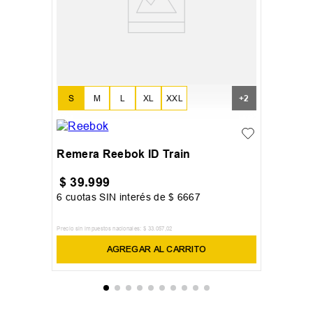
S
M
L
XL
XXL
+
2
Remera Reebok ID Train
$
39
.
999
6
cuotas SIN interés de
$
6667
Precio sin impuestos nacionales:
$
33
.
057
,
02
AGREGAR AL CARRITO