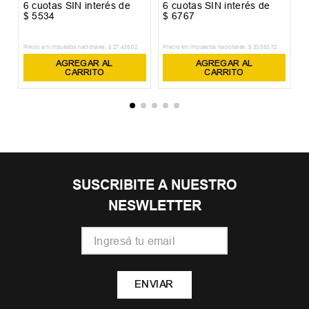
6
cuotas SIN interés de
6
cuotas SIN interés de
6
$
5534
$
6767
$
Precio sin impuestos nacionales:
$
27
.
438
,
02
Precio sin impuestos nacionales:
$
33
.
553
,
72
Pr
AGREGAR AL
AGREGAR AL
CARRITO
CARRITO
SUSCRIBITE A NUESTRO
NESWLETTER
ENVIAR