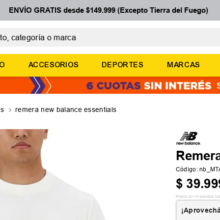
ENVÍO GRATIS desde $149.999 (Excepto Tierra del Fuego)
 categoría o marca
ÉRMINOS MÁS BUSCADOS
ÑO
ACCESORIOS
DEPORTES
MARCAS
botines
zapatillas
basquet
as
remera new balance essentials
zapatillas mujer
zapatillas adidas
Remera
Código
:
nb_MT
$
39
.
99
Precio sin impuestos na
¡Aprovechá