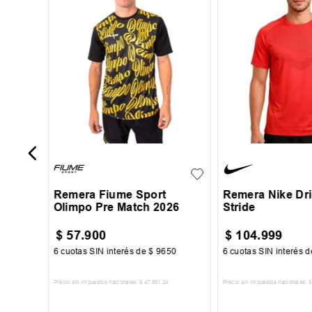
on III
S
M
L
XL
XXL
S
M
L
Remera Fiume Sport
Remera Nike Dr
Olimpo Pre Match 2026
Stride
$
57
.
900
$
104
.
999
00
6
cuotas SIN interés de
$
9650
6
cuotas SIN interés 
Precio sin impuestos nacionales:
$
47
.
851
,
24
Precio sin impuestos nacionales:
$
TO
AGREGAR AL CARRITO
AGREGAR AL 