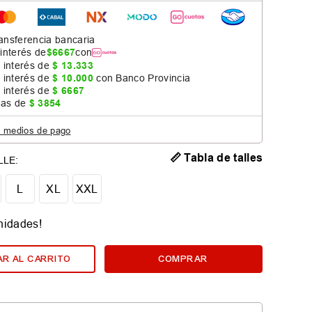
ansferencia bancaria
 interés de
$
6667
con
 interés de
$
13
.
333
 interés de
$
10
.
000
con Banco Provincia
 interés de
$
6667
jas de
$
3854
s medios de pago
📏 Tabla de talles
L
XL
XXL
nidades!
R AL CARRITO
COMPRAR