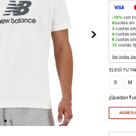
-10%
con tr
6
cuotas sin
3
cuotas sin
4
cuotas sin
6
cuotas sin
12
cuotas fi
Ver todos lo
S
M
1
¡Quedan
u
AGREGA