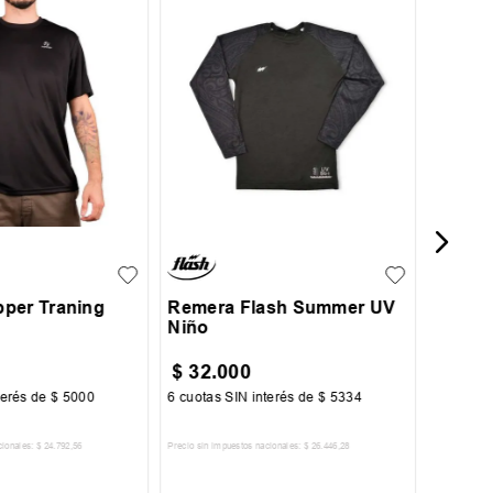
Remer
Traini
L
XL
XXL
8
10
12
14
16
per Traning
Remera Flash Summer UV
Niño
$
32
.
000
$
49
.
terés de
$
5000
6
cuotas SIN interés de
$
5334
6
cuotas 
cionales:
$
24
.
792
,
56
Precio sin impuestos nacionales:
$
26
.
446
,
28
Precio sin im
R AL CARRITO
AGREGAR AL CARRITO
A