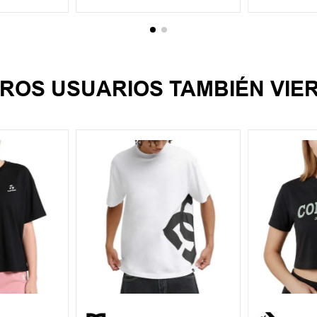
ROS USUARIOS TAMBIÉN VIE
XL
S
M
L
XL
XXL
S
M