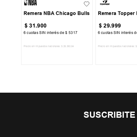
Remera NBA Chicago Bulls
Remera Topper
$
31
.
900
$
29
.
999
00
6
cuotas SIN interés de
$
5317
6
cuotas SIN interés 
Precio sin impuestos nacionales:
$
26
.
363
,
64
Precio sin impuestos nacionales:
$
TO
AGREGAR AL CARRITO
AGREGAR AL 
SUSCRIBITE