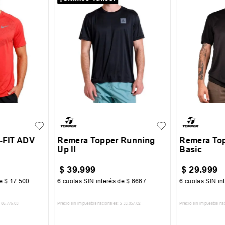
XL
S
M
L
XL
S
M
i-FIT ADV
Remera Topper Running
Remera Top
Up II
Basic
$
39
.
999
$
29
.
999
de
$
17
.
500
6
cuotas SIN interés de
$
6667
6
cuotas SIN in
86
.
776
,
03
Precio sin impuestos nacionales:
$
33
.
057
,
02
Precio sin impuestos na
CARRITO
AGREGAR AL CARRITO
AGREGA