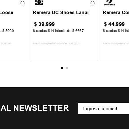
 Loose
Remera DC Shoes Lanai
Remera Con
$
39
.
999
$
44
.
999
de
$
5000
6
cuotas SIN interés de
$
6667
6
cuotas SIN in
24
.
792
,
56
Precio sin impuestos nacionales:
$
33
.
057
,
02
Precio sin impuestos na
CARRITO
AGREGAR AL CARRITO
AGREGA
 AL NEWSLETTER