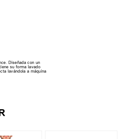
ance. Diseñada con un
tiene su forma lavado
fecta lavándola a máquina
R
¡Últim
S