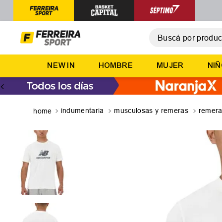
Buscá por producto,
T
NEW IN
HOMBRE
MUJER
NI
1
.
2
.
3
.
indumentaria
musculosas y remeras
remer
4
.
5
.