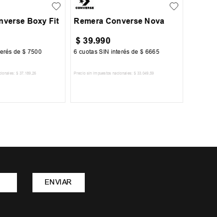
verse Boxy Fit
Remera Converse Nova
$
39
.
990
$
79
.
terés de
$
7500
6
cuotas SIN interés de
$
6665
6
cuotas 
cionales:
$
37
.
189
,
26
Precio sin impuestos nacionales:
$
33
.
049
,
59
Precio sin im
R AL CARRITO
AGREGAR AL CARRITO
A
ENVIAR