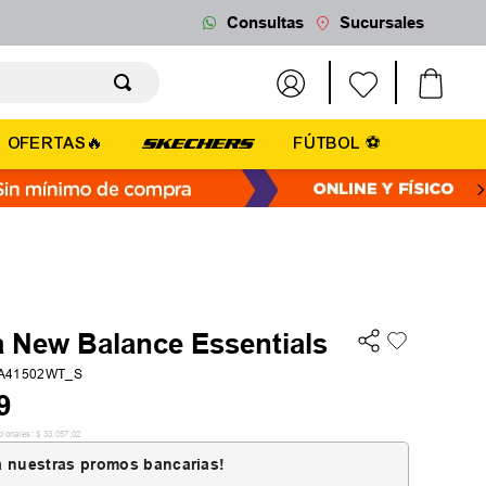
Consultas
Sucursales
OFERTAS🔥
FÚTBOL ⚽
 New Balance Essentials
A41502WT_S
9
cionales:
$
33
.
057
,
02
 nuestras promos bancarias!