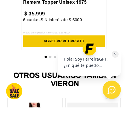
Remera Topper Unisex 1975
$
35
.
999
6
cuotas SIN interés de
$
6000
Precio sin impuestos nacionales:
$
29
.
751
,
24
AGREGAR AL CARRITO
OTROS USUARIOS TAMBIÉN
VIERON