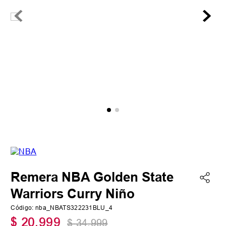
Remera NBA Golden State
Warriors Curry Niño
Código
:
nba_NBATS322231BLU_4
$
20
.
999
$
34
.
999