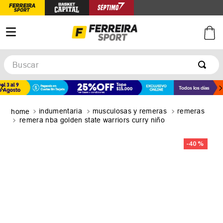
Buscar
TÉRMINOS MÁS BUSCADOS
1
.
botines
indumentaria
musculosas y remeras
remeras
2
.
zapatillas
remera nba golden state warriors curry niño
3
.
basquet
-
40 %
4
.
zapatillas mujer
5
.
zapatillas adidas