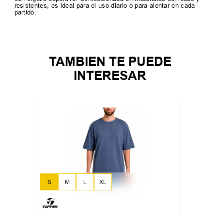
resistentes, es ideal para el uso diario o para alentar en cada
partido.
TAMBIEN TE PUEDE
INTERESAR
S
M
L
XL