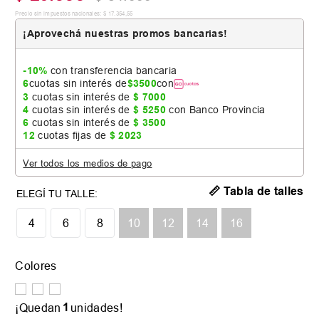
Precio sin impuestos nacionales:
$
17
.
354
,
55
¡Aprovechá nuestras promos bancarias!
-10%
con transferencia bancaria
6
cuotas sin interés de
$
3500
con
3
cuotas sin interés de
$
7000
4
cuotas sin interés de
$
5250
con Banco Provincia
6
cuotas sin interés de
$
3500
12
cuotas fijas de
$
2023
Ver todos los medios de pago
📏 Tabla de talles
4
6
8
10
12
14
16
Colores
1
¡Quedan
unidades!