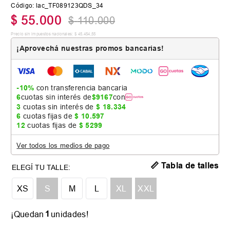
Código
:
lac_TF089123QDS_34
$
55
.
000
$
110
.
000
Precio sin impuestos nacionales:
$
45
.
454
,
55
¡Aprovechá nuestras promos bancarias!
-10%
con transferencia bancaria
6
cuotas sin interés de
$
9167
con
3
cuotas sin interés de
$
18
.
334
6
cuotas fijas de
$
10
.
597
12
cuotas fijas de
$
5299
Ver todos los medios de pago
📏 Tabla de talles
XS
S
M
L
XL
XXL
1
¡Quedan
unidades!