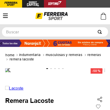
Buscar
TÉRMINOS MÁS BUSCADOS
1
.
botines
indumentaria
musculosas y remeras
remeras
2
.
basquet
remera lacoste
3
.
zapatillas mujer
-
50 %
4
.
zapatillas adidas
5
.
medias
Remera Lacoste