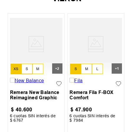
R
T
+
2
+
1
XS
S
M
S
M
L
L
XL
XL
Remera New Balance
Remera Fila F-BOX
Reimagined Graphic
Comfort
$
40
.
600
$
47
.
900
6
cuotas SIN interés de
6
cuotas SIN interés de
6
$
6767
$
7984
$