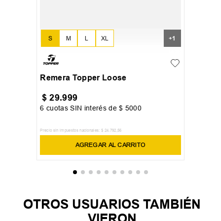
S
M
L
XL
+
1
Remera Topper Loose
$
29
.
999
6
cuotas SIN interés de
$
5000
Precio sin impuestos nacionales:
$
24
.
792
,
56
AGREGAR AL CARRITO
OTROS USUARIOS TAMBIÉN
VIERON