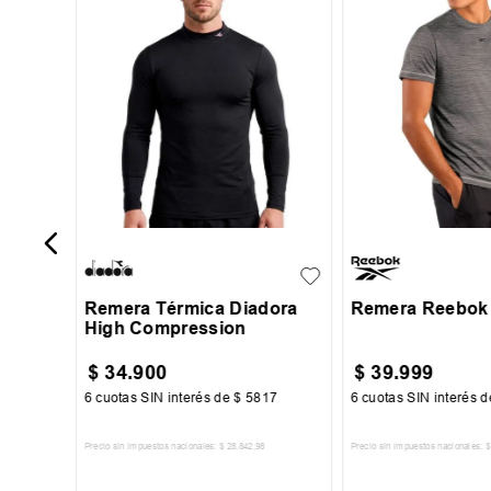
S
M
L
XL
XXL
S
M
L
Remera Térmica Diadora
Remera Reebok 
High Compression
$
34
.
900
$
39
.
999
34
6
cuotas SIN interés de
$
5817
6
cuotas SIN interés 
Precio sin impuestos nacionales:
$
28
.
842
,
98
Precio sin impuestos nacionales:
$
TO
AGREGAR AL CARRITO
AGREGAR AL 