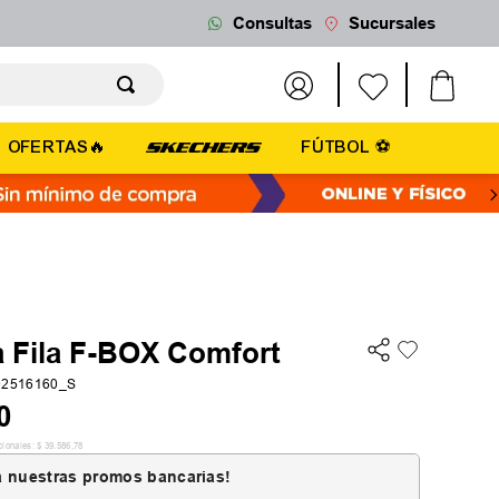
Consultas
Sucursales
OFERTAS🔥
FÚTBOL ⚽
 Fila F-BOX Comfort
02516160_S
0
cionales:
$
39
.
586
,
78
 nuestras promos bancarias!