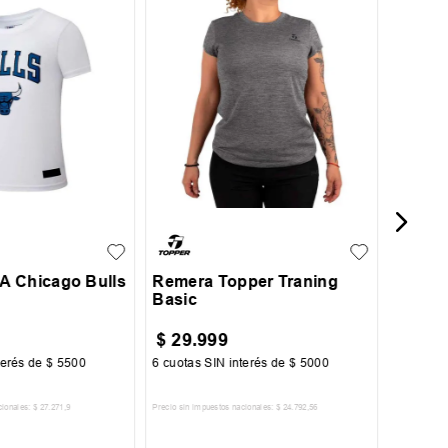
Remer
Twist 
L
XL
S
M
L
XL
 Chicago Bulls
Remera Topper Traning
Basic
$
29
.
999
$
39
.
terés de
$
5500
6
cuotas SIN interés de
$
5000
6
cuotas 
cionales:
$
27
.
271
,
9
Precio sin impuestos nacionales:
$
24
.
792
,
56
Precio sin im
R AL CARRITO
AGREGAR AL CARRITO
A