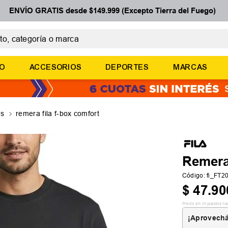
ENVÍO GRATIS desde $149.999 (Excepto Tierra del Fuego)
 categoría o marca
ÉRMINOS MÁS BUSCADOS
ÑO
ACCESORIOS
DEPORTES
MARCAS
botines
zapatillas
basquet
as
remera fila f-box comfort
zapatillas mujer
zapatillas adidas
Remera
Código
:
fi_FT2
$
47
.
90
Precio sin impuestos na
¡Aprovechá