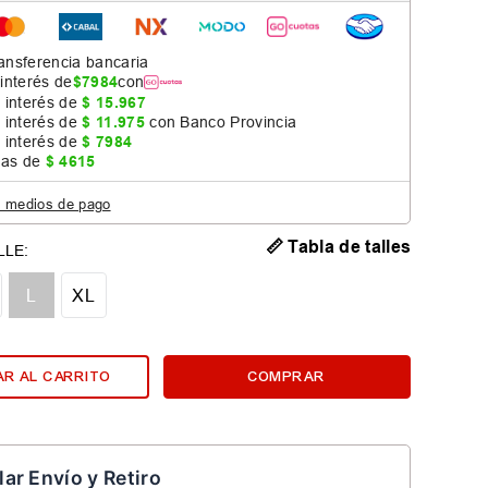
ansferencia bancaria
 interés de
$
7984
con
 interés de
$
15
.
967
 interés de
$
11
.
975
con Banco Provincia
 interés de
$
7984
jas de
$
4615
s medios de pago
📏 Tabla de talles
L
XL
R AL CARRITO
COMPRAR
lar Envío y Retiro