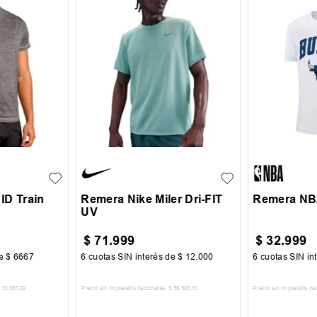
XL
XXL
S
M
L
XL
S
M
ID Train
Remera Nike Miler Dri-FIT
Remera NBA
UV
$
71
.
999
$
32
.
999
de
$
6667
6
cuotas SIN interés de
$
12
.
000
6
cuotas SIN in
33
.
057
,
02
Precio sin impuestos nacionales:
$
59
.
503
,
31
Precio sin impuestos na
CARRITO
AGREGAR AL CARRITO
AGREGA