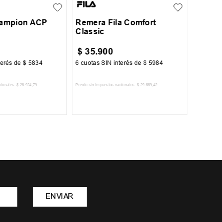
ampion ACP
Remera Fila Comfort
Classic
$
35
.
900
$
34
.
terés de
$
5834
6
cuotas SIN interés de
$
5984
6
cuotas 
cionales:
$
28
.
924
,
79
Precio sin impuestos nacionales:
$
29
.
669
,
42
Precio sin im
R AL CARRITO
AGREGAR AL CARRITO
A
ENVIAR