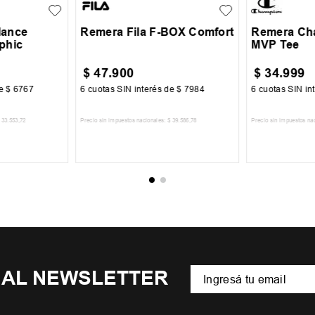
lance
Remera Fila F-BOX Comfort
Remera Ch
phic
MVP Tee
$
47
.
900
$
34
.
999
de
$
6767
6
cuotas SIN interés de
$
7984
6
cuotas SIN in
33
.
553
,
72
Precio sin impuestos nacionales:
$
39
.
586
,
78
Precio sin impuestos na
CARRITO
AGREGAR AL CARRITO
AGREGA
 AL NEWSLETTER