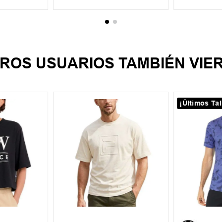
ROS USUARIOS TAMBIÉN VIE
¡Últimos Tal
L
XL
S
M
L
XL
S
M