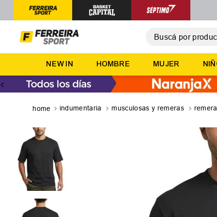
Buscá por producto,
T
NEW IN
HOMBRE
MUJER
NI
1
.
2
.
3
.
indumentaria
musculosas y remeras
remer
4
.
5
.