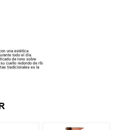
con una estética
rante todo el día.
sticado de tono sobre
 su cuello redondo de rib
as tradicionales es la
R
XS