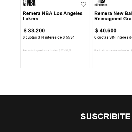
Remera NBA Los Angeles
Remera New Ba
Lakers
Reimagined Gra
$
33
.
200
$
40
.
600
34
6
cuotas SIN interés de
$
5534
6
cuotas SIN interés 
Precio sin impuestos nacionales:
$
27
.
438
,
02
Precio sin impuestos nacionales:
$
TO
AGREGAR AL CARRITO
AGREGAR AL 
SUSCRIBITE