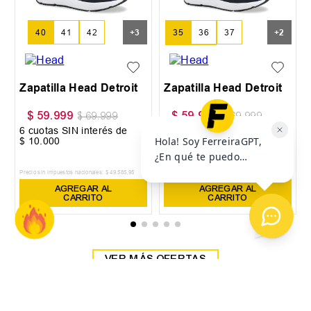
35
36
37
40
41
42
+
3
+
2
38
39
Zapatilla Head Detroit
Zapatilla Head Detroit
$
59
.
999
$
59
.
999
$
69
.
999
$
69
.
999
6
cuotas SIN interés de
6
cuotas SIN interés de
$
10
.
000
$
10
.
000
Precio sin impuestos nacionales:
$
49
.
585
,
95
Precio sin impuestos nacionales:
$
49
.
585
,
95
AGREGAR AL
AGREGAR AL
CARRITO
CARRITO
VER MÁS OFERTAS