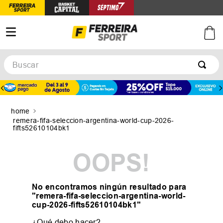
Buscar
TÉRMINOS MÁS BUSCADOS
1
.
botines
2
.
zapatillas
remera-fifa-seleccion-argentina-world-cup-2026-
fifts52610104bk1
3
.
basquet
4
.
zapatillas mujer
OOPS!
5
.
zapatillas adidas
No encontramos ningún resultado para
"
remera-fifa-seleccion-argentina-world-
cup-2026-fifts52610104bk1
"
¿Qué debo hacer?