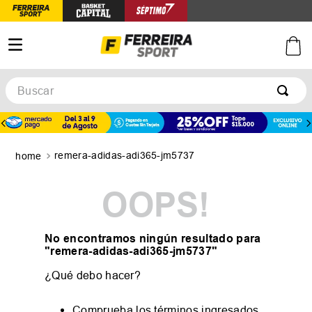
Buscar
TÉRMINOS MÁS BUSCADOS
1
.
botines
remera-adidas-adi365-jm5737
2
.
zapatillas
3
.
basquet
OOPS!
4
.
zapatillas mujer
5
.
zapatillas adidas
No encontramos ningún resultado para
"
remera-adidas-adi365-jm5737
"
¿Qué debo hacer?
Comprueba los términos ingresados