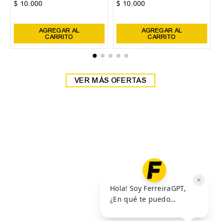
38
39
Zapatilla Head Detroit
Zapatilla Head Detroit
$
59
.
999
$
59
.
999
$
69
.
999
$
69
.
999
6
cuotas SIN interés de
6
cuotas SIN interés de
$
10
.
000
$
10
.
000
Precio sin impuestos nacionales:
$
49
.
585
,
95
Precio sin impuestos nacionales:
$
49
.
585
,
95
AGREGAR AL
AGREGAR AL
CARRITO
CARRITO
VER MÁS OFERTAS