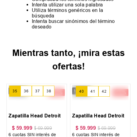
Intenta utilizar una sola palabra
Utiliza términos genéricos en la
búsqueda
Intenta buscar sinónimos del término
deseado
Mientras tanto, ¡mira estas
ofertas!
New IN
New IN
-
14 %
-
14 %
35
36
37
+
2
40
41
42
+
3