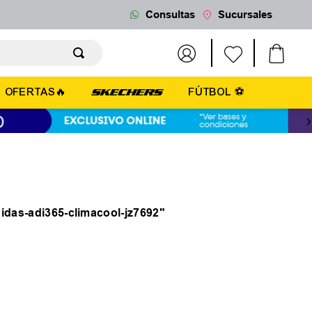
Consultas
Sucursales
OFERTAS🔥
FÚTBOL ⚽
idas-adi365-climacool-jz7692
"