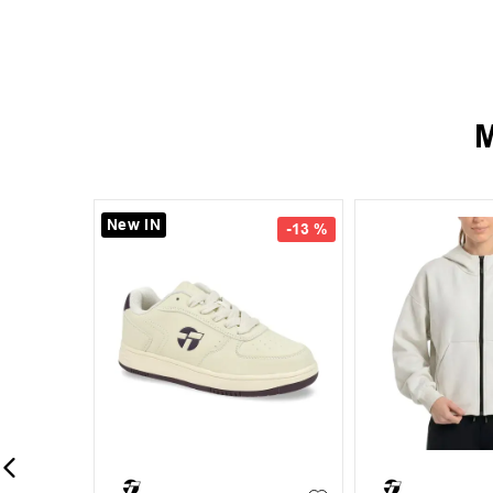
M
New IN
-
13 %
-
13 %
35
36
37
38
+
7
+
1
S
M
L
39
40