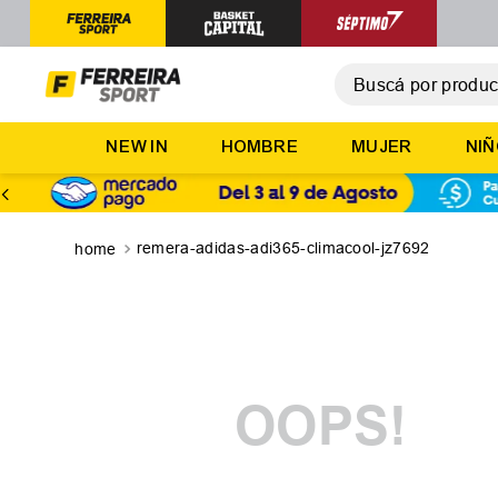
Buscá por producto,
T
NEW IN
HOMBRE
MUJER
NI
1
.
2
.
3
.
remera-adidas-adi365-climacool-jz7692
4
.
5
.
OOPS!