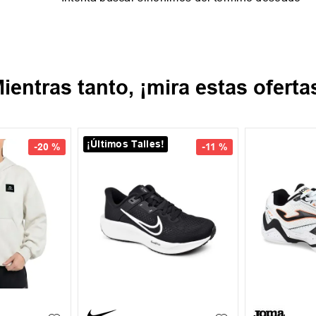
ientras tanto, ¡mira estas oferta
¡Últimos Talles!
-
20 %
-
11 %
35.5
37
37.5
39
39.5
40
XL
+
1
39.5
41
43