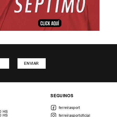
ENVIAR
SEGUINOS
ferreirasport
30 HS
00 HS
ferreirasportoficial