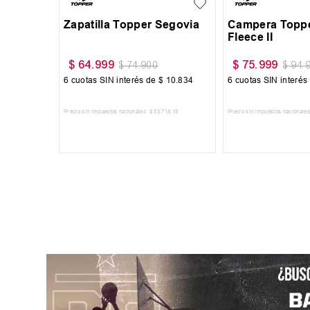
Segovia
Zapatilla Topper Segovia
Campera Toppe
Fleece II
$
64
.
999
$
75
.
999
$
74
.
900
$
94
.
10
.
834
6
cuotas SIN interés de
$
10
.
834
6
cuotas SIN interés
718
,
18
Precio sin impuestos nacionales:
$
53
.
718
,
18
Precio sin impuestos nacionales
RRITO
AGREGAR AL CARRITO
AGREGAR AL