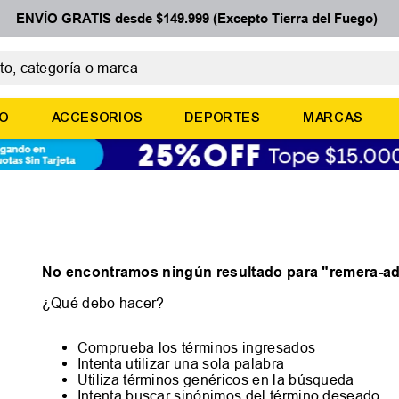
ENVÍO GRATIS desde $149.999 (Excepto Tierra del Fuego)
 categoría o marca
ÉRMINOS MÁS BUSCADOS
ÑO
ACCESORIOS
DEPORTES
MARCAS
botines
basquet
zapatillas mujer
zapatillas adidas
medias
No encontramos ningún resultado para "
remera-ad
¿Qué debo hacer?
Comprueba los términos ingresados
Intenta utilizar una sola palabra
Utiliza términos genéricos en la búsqueda
Intenta buscar sinónimos del término deseado