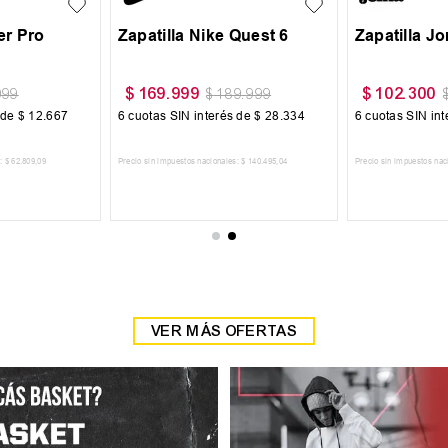
r Pro
Zapatilla Nike Quest 6
Zapatilla J
$
169
.
999
$
102
.
300
999
$
189
.
999
 de
$
12
.
667
6
cuotas SIN interés de
$
28
.
334
6
cuotas SIN in
:
$
62
.
809
,
09
Precio sin impuestos nacionales:
$
140
.
495
,
04
Precio sin impuestos nac
 CARRITO
AGREGAR AL CARRITO
AGREGAR
VER MÁS OFERTAS