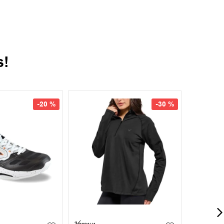
s!
-
20 %
-
30 %
42
42.5
+
3
S
M
L
XL
XXL