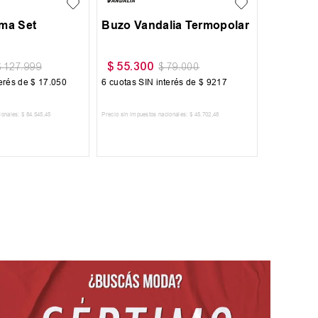
oma Set
Buzo Vandalia Termopolar
$
55
.
300
$
127
.
999
$
79
.
000
terés de
$
17
.
050
6
cuotas SIN interés de
$
9217
ionales:
$
84
.
545
,
45
Precio sin impuestos nacionales:
$
45
.
702
,
48
 AL CARRITO
AGREGAR AL CARRITO