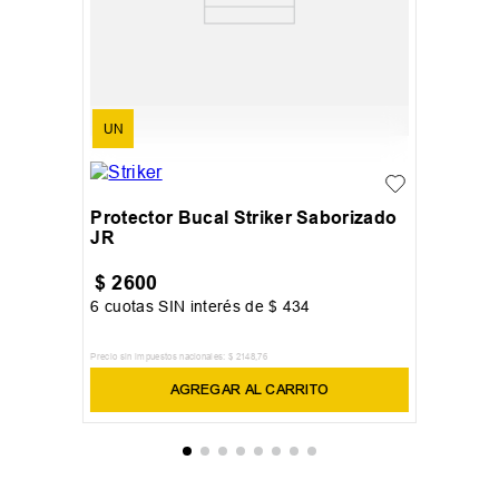
UN
Protector Bucal Striker Saborizado
JR
$
2600
6
cuotas SIN interés de
$
434
Precio sin impuestos nacionales:
$
2148
,
76
AGREGAR AL CARRITO