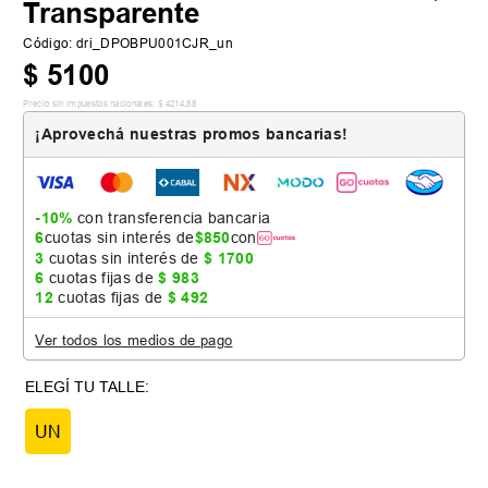
Transparente
Código
:
dri_DPOBPU001CJR_un
$
5100
Precio sin impuestos nacionales:
$
4214
,
88
¡Aprovechá nuestras promos bancarias!
-10%
con transferencia bancaria
6
cuotas sin interés de
$
850
con
3
cuotas sin interés de
$
1700
6
cuotas fijas de
$
983
12
cuotas fijas de
$
492
Ver todos los medios de pago
UN