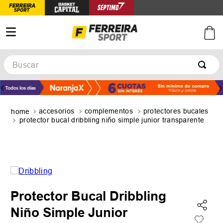
Buscar
TÉRMINOS MÁS BUSCADOS
1
.
botines
accesorios
complementos
protectores bucales
2
.
basquet
protector bucal dribbling niño simple junior transparente
3
.
zapatillas mujer
4
.
zapatillas adidas
5
.
medias
Protector Bucal Dribbling
Niño Simple Junior