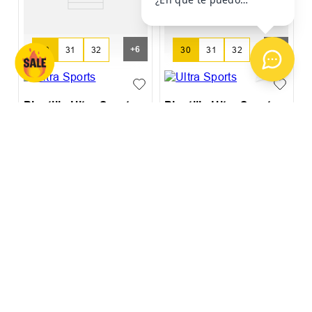
+
6
+
3
30
31
32
30
31
32
Plantilla Ultra Sports
Plantilla Ultra Sports
Termoformada
Termoformada
$
2999
$
2999
$
4990
$
4990
6
cuotas SIN interés de
6
cuotas SIN interés de
$
500
$
500
Precio sin impuestos nacionales:
$
2478
,
51
Precio sin impuestos nacionales:
$
2478
,
51
AGREGAR AL
AGREGAR AL
CARRITO
CARRITO