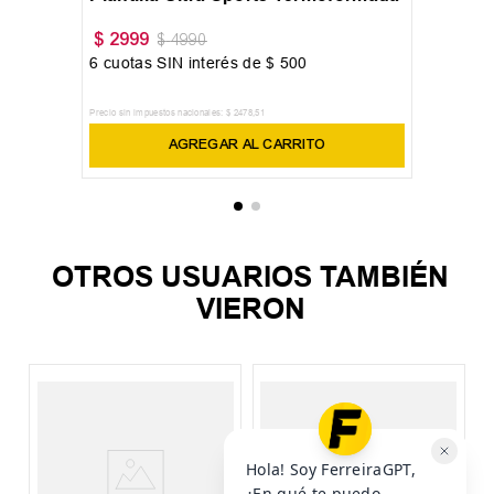
$
2999
$
4990
6
cuotas SIN interés de
$
500
Precio sin impuestos nacionales:
$
2478
,
51
AGREGAR AL CARRITO
OTROS USUARIOS TAMBIÉN
VIERON