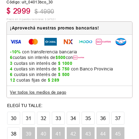
Código
:
ult_04013bco_30
$
2999
$
4990
Precio sin impuestos nacionales:
$
2478
,
51
¡Aprovechá nuestras promos bancarias!
-10%
con transferencia bancaria
6
cuotas sin interés de
$
500
con
3
cuotas sin interés de
$
1000
4
cuotas sin interés de
$
750
con Banco Provincia
6
cuotas sin interés de
$
500
12
cuotas fijas de
$
289
Ver todos los medios de pago
30
31
32
33
34
35
36
37
38
39
40
41
42
43
44
45