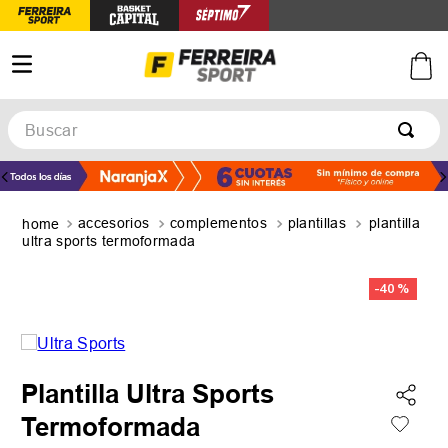
Buscar
TÉRMINOS MÁS BUSCADOS
1
.
botines
accesorios
complementos
plantillas
plantilla
2
.
zapatillas
ultra sports termoformada
3
.
basquet
-
40 %
4
.
zapatillas mujer
5
.
zapatillas adidas
Plantilla Ultra Sports
Termoformada