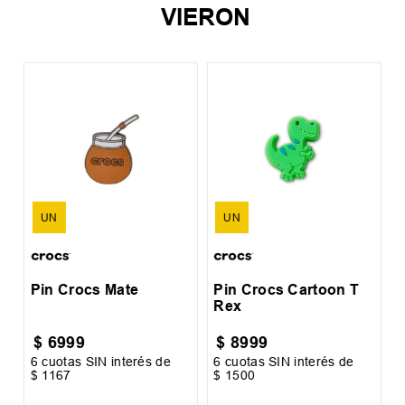
VIERON
l
P
P
UN
UN
Pin Crocs Mate
Pin Crocs Cartoon T
Rex
$
6999
$
8999
6
cuotas SIN interés de
6
cuotas SIN interés de
6
$
1167
$
1500
$