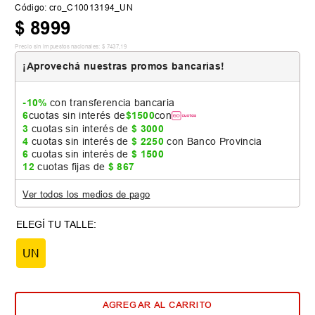
Código
:
cro_C10013194_UN
$
8999
Precio sin impuestos nacionales:
$
7437
,
19
¡Aprovechá nuestras promos bancarias!
-10%
con transferencia bancaria
6
cuotas sin interés de
$
1500
con
3
cuotas sin interés de
$
3000
4
cuotas sin interés de
$
2250
con Banco Provincia
6
cuotas sin interés de
$
1500
12
cuotas fijas de
$
867
Ver todos los medios de pago
UN
AGREGAR AL CARRITO