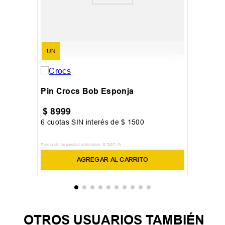
UN
Pin Crocs Bob Esponja
$
8999
6
cuotas SIN interés de
$
1500
Precio sin impuestos nacionales:
$
7437
,
19
AGREGAR AL CARRITO
OTROS USUARIOS TAMBIÉN