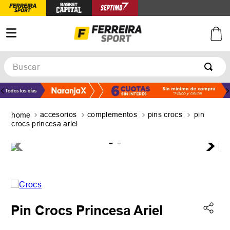
Buscar
TÉRMINOS MÁS BUSCADOS
1
.
botines
accesorios
complementos
pins crocs
pin
2
.
zapatillas
crocs princesa ariel
3
.
basquet
4
.
zapatillas mujer
5
.
zapatillas adidas
Pin Crocs Princesa Ariel